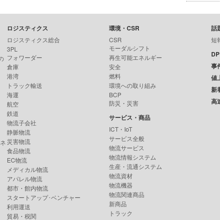
ロジスティクス
環境・CSR
話
ロジスティクス総合
CSR
短
モーダルシフト
3PL
D
フォワーダー
再生可能エネルギー
の
事
倉庫
安全
港湾
燃料
値
トラック輸送
環境への取り組み
新
海運
BCP
高
防災・災害
航空
鉄道
サービス・商品
物流子会社
ICT・IoT
静脈物流
サービス全般
災害物流
ンネ
物流サービス
食品物流
物流情報システム
EC物流
生産・流通システム
メディカル物流
物流資材
アパレル物流
物流機器
都市・館内物流
物流関連商品
スタートアップ･ベンチャー
新商品
利用運送
トラック
貿易・税関