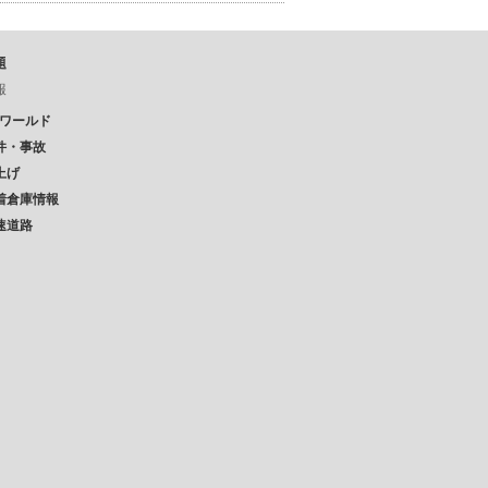
題
報
Pワールド
件・事故
上げ
着倉庫情報
速道路