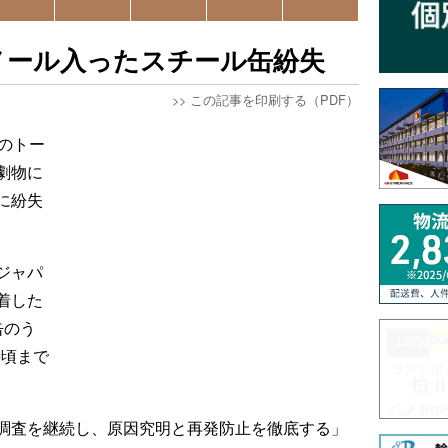
ノール入ったスチール缶紛失
>>
この記事を印刷する（PDF）
のトー
劇物に
に紛失
ジャパ
着した
缶のう
時頃まで
調査を継続し、原因究明と再発防止を徹底する」