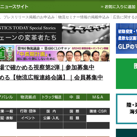
S TODAY｜国内最大の物流ニュースサイト
3PL, SCMなど国内外の最新の物流
、プレスリリース掲載のお申込み
物流セミナー情報の掲載申込み
広告に関する
場で確かめる視察第2弾｜参加募集中
める【物流広報連絡会議】｜会員募集中