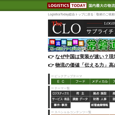
LOGISTIC
LogisticsToday総合トップに戻る
取材のご依頼
👉️
なぜ中国は実装が速い？現
👉️
物流の価値「伝える力」高
ピックアップテーマ
テーマ一覧
スペシャルコンテンツ一覧