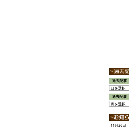
過去記事
過去記事
11月26日