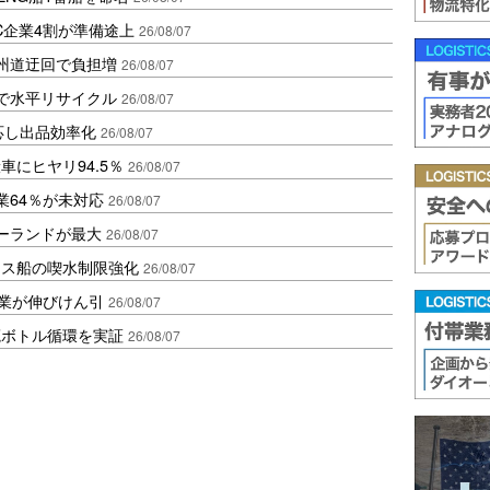
C企業4割が準備途上
26/08/07
州道迂回で負担増
26/08/07
で水平リサイクル
26/08/07
対応し出品効率化
26/08/07
にヒヤリ94.5％
26/08/07
業64％が未対応
26/08/07
ポーランドが最大
26/08/07
クス船の喫水制限強化
26/08/07
造業が伸びけん引
26/08/07
廃ボトル循環を実証
26/08/07