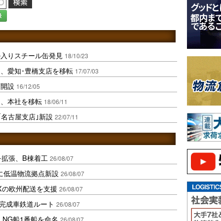
録
ル入りスチール缶発見
18/10/23
、愛知･豊橋支店を移転
17/07/03
店開設
16/12/05
ン、本社を移転
18/06/11
｢名古屋支店｣新設
22/07/11
を拡張、B棟着工
26/08/07
に低温物流拠点新設
26/08/07
Xの欧州配送を支援
26/08/07
に完成車鉄道ルート
26/08/07
LNG船1番船を命名
26/08/07