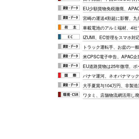
EU少額貨物免税撤廃、APA
宮崎の運送4割超に影響、九
車載電池のアルミ端材、4社
IZUMI、EC管理をスマホ
トラック運転手、お盆の一般車
米CPSC電子申告、APAC企
EU道路貨物は25年微増、
パナマ運河、ネオパナマッ
大手夏賞与104万円、非製
ワタミ、店舗物流網活用し