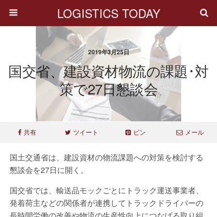
LOGISTICS TODAY
2019年3月25日
国交省、建設資材物流の課題･対
策で27日懇談会
共有
ツイート
ピン
メール
国土交通省は、建設資材の物流課題への対策を検討する
懇談会を27日に開く。
国交省では、輸送品モックごとにトラック運送事業者、
発着荷主などの関係者が連携してトラックドライバーの
長時間労働の改善や物流の生産性向上につなげる取り組