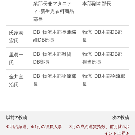
業部長兼マタニテ
本部副本部長
ィ･新生児衣料商品
部長
DB･物流本部長兼繊
物流･DB本部DB部
氏家泰
維DB部長
長
宏氏
DB･物流本部雑貨
物流･DB本部DB部
里眞一
DB部長
担当部長
氏
DB･物流本部物流部
物流･DB本部物流部
金井宣
長
長
治氏
以前の投稿
次の投稿
明治海運、4/1付の役員人事
3月の成約運賃指数、前月比5ポ
イント上昇