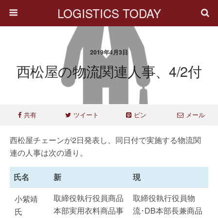
LOGISTICS TODAY
2019年4月3日
西松屋の物流関連人事、4/2付
共有
ツイート
ピン
メール
西松屋チェーンが2日発表し、同日付で実施する物流関
連の人事は次の通り。
氏名
新
現
取締役執行役員商品
取締役執行役員物
小紫靖
本部実用衣料商品事
流･DB本部長兼商品
氏