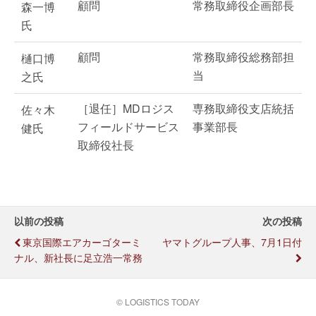
顧問
常務取締役企画部長
森一博
氏
顧問
常務取締役総務部担
樋口博
当
之氏
［退任］MDロジス
専務取締役支店統括
佐々木
フィールドサービス
事業部長
健氏
取締役社長
以前の投稿
次の投稿
東京国際エアカーゴターミ
ヤマトグループ人事、7月1日付
ナル、新社長に足立浩一常務
© LOGISTICS TODAY