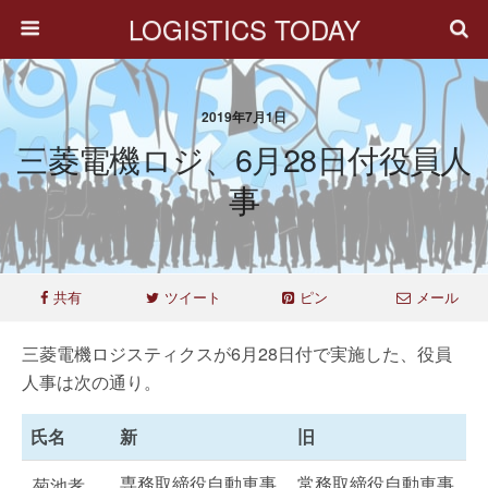
LOGISTICS TODAY
2019年7月1日
三菱電機ロジ、6月28日付役員人
事
共有
ツイート
ピン
メール
三菱電機ロジスティクスが6月28日付で実施した、役員
人事は次の通り。
氏名
新
旧
専務取締役自動車事
常務取締役自動車事
菊池孝