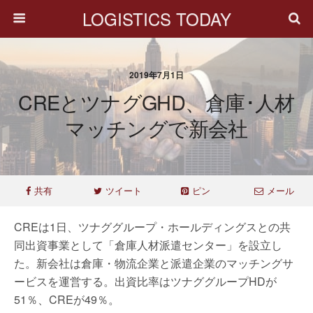
LOGISTICS TODAY
2019年7月1日
CREとツナグGHD、倉庫･人材
マッチングで新会社
共有
ツイート
ピン
メール
CREは1日、ツナググループ・ホールディングスとの共
同出資事業として「倉庫人材派遣センター」を設立し
た。新会社は倉庫・物流企業と派遣企業のマッチングサ
ービスを運営する。出資比率はツナググループHDが
51％、CREが49％。