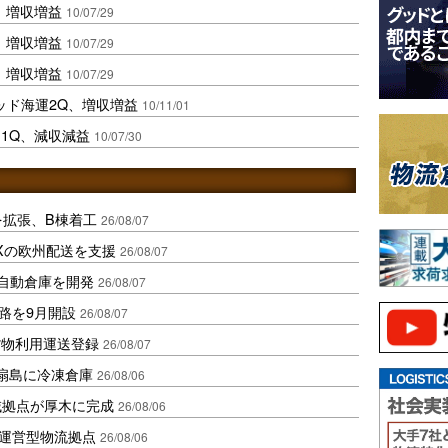
、増収増益
10/07/29
、増収増益
10/07/29
、増収増益
10/07/29
ッド海運2Q、増収増益
10/11/01
1Q、減収減益
10/07/30
を拡張、B棟着工
26/08/07
Xの欧州配送を支援
26/08/07
ス自動倉庫を開発
26/08/07
路を9月開設
26/08/07
貨物利用運送登録
26/08/07
扇島に冷凍倉庫
26/08/06
域拠点が厚木に完成
26/08/06
運営型物流拠点
26/08/06