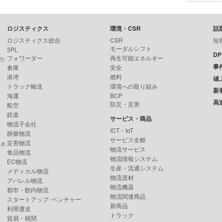
ロジスティクス
環境・CSR
話
ロジスティクス総合
CSR
短
モーダルシフト
3PL
D
フォワーダー
再生可能エネルギー
の
事
倉庫
安全
港湾
燃料
値
トラック輸送
環境への取り組み
新
海運
BCP
高
防災・災害
航空
鉄道
サービス・商品
物流子会社
ICT・IoT
静脈物流
サービス全般
災害物流
ンネ
物流サービス
食品物流
物流情報システム
EC物流
生産・流通システム
メディカル物流
物流資材
アパレル物流
物流機器
都市・館内物流
物流関連商品
スタートアップ･ベンチャー
新商品
利用運送
トラック
貿易・税関