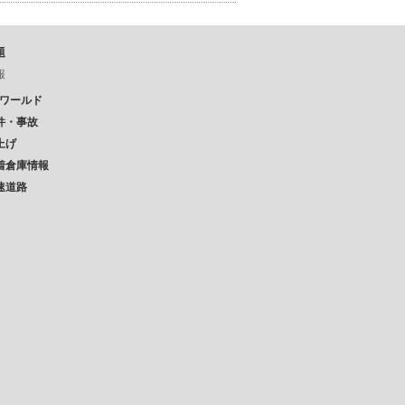
題
報
Pワールド
件・事故
上げ
着倉庫情報
速道路