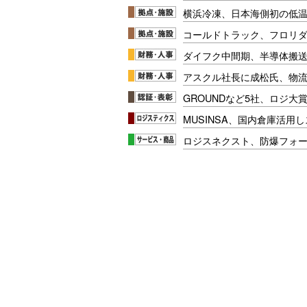
横浜冷凍、日本海側初の低
コールドトラック、フロリ
ダイフク中間期、半導体搬
アスクル社長に成松氏、物
GROUNDなど5社、ロジ大
MUSINSA、国内倉庫活用
ロジスネクスト、防爆フォ