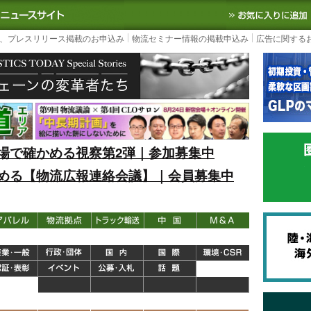
S TODAY｜国内最大の物流ニュースサイト
3PL, SCMなど国内外の最新の物流
、プレスリリース掲載のお申込み
物流セミナー情報の掲載申込み
広告に関する
場で確かめる視察第2弾｜参加募集中
める【物流広報連絡会議】｜会員募集中