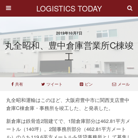
LOGISTICS TODAY
2019年10月7日
丸全昭和、豊中倉庫営業所C棟竣
工
共有
ツイート
ピン
メール
丸全昭和運輸はこのほど、大阪府豊中市に関西支店豊中
倉庫C棟倉庫・事務所を竣工した、と発表した。
新倉庫は鉄骨造2階建てで、1階倉庫部分は462.81平方メ
ートル（140坪）。2階事務所部分（462.81平方メート
ル）のうち119.6平方メートルを賃貸事務所として募集し