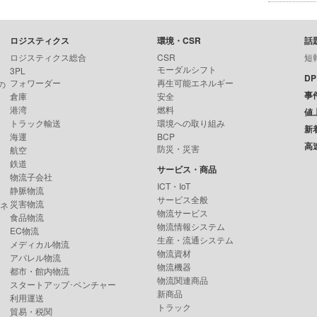
ロジスティクス
環境・CSR
話
ロジスティクス総合
CSR
短
モーダルシフト
3PL
D
フォワーダー
再生可能エネルギー
の
事
倉庫
安全
港湾
燃料
値
トラック輸送
環境への取り組み
新
海運
BCP
高
防災・災害
航空
鉄道
サービス・商品
物流子会社
ICT・IoT
静脈物流
サービス全般
災害物流
ンネ
物流サービス
食品物流
物流情報システム
EC物流
生産・流通システム
メディカル物流
物流資材
アパレル物流
物流機器
都市・館内物流
物流関連商品
スタートアップ･ベンチャー
新商品
利用運送
トラック
貿易・税関