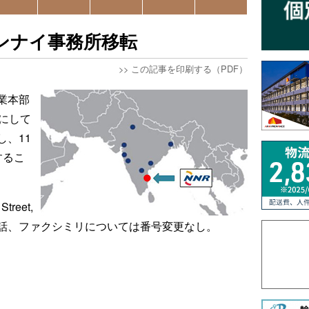
ンナイ事務所移転
>>
この記事を印刷する（PDF）
業本部
にして
、11
するこ
treet,
, Indiaで電話、ファクシミリについては番号変更なし。