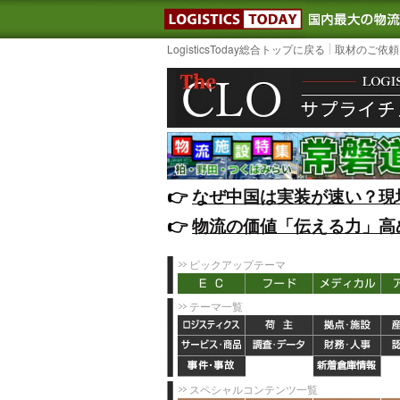
LOGISTIC
LogisticsToday総合トップに戻る
取材のご依頼
👉️
なぜ中国は実装が速い？現
👉️
物流の価値「伝える力」高
ピックアップテーマ
テーマ一覧
スペシャルコンテンツ一覧