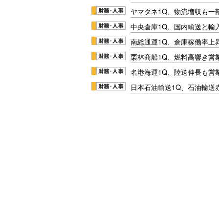
ヤマタネ1Q、物流増収も一
中央倉庫1Q、国内輸送と輸
南総通運1Q、倉庫稼働率上
栗林商船1Q、燃料高響き営
名港海運1Q、陸送伸長も営業
日本石油輸送1Q、石油輸送