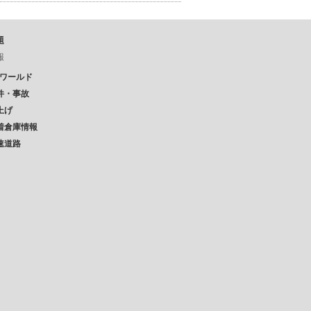
題
報
Pワールド
件・事故
上げ
着倉庫情報
速道路