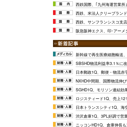
西鉄国際、｢九州海運営業所
西鉄、米法人クリーブラン
西鉄、サンフランシスコ支
阪急阪神エクス、印･アーメ
新幹線で再生医療細胞輸送
SBSHD物流利益率3.1％
日本郵政1Q、郵便・物流赤
NXHD中間期、国際物流伸び
SGHD1Q、モリソン連結効
ロジスティード1Q、売上1
日本トランスシティ1Q、海
渋沢倉庫1Q、3PL好調で営
ニッコンHD1Q、倉庫伸長