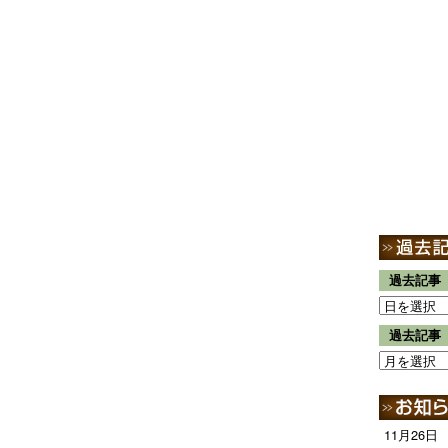
過去記事
過去記事
11月26日