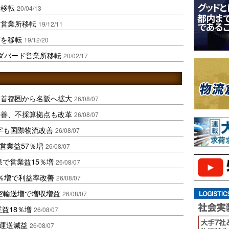
｣移転
20/04/13
ド営業所移転
19/12/11
店を移転
19/12/20
ダバード営業所移転
20/02/17
、首都圏から名阪へ拡大
26/08/07
に改善、不採算拠点も改革
26/08/07
字も国際物流改善
26/08/07
営業益57％増
26/08/07
果で営業益15％増
26/08/07
2％増で利益率改善
26/08/07
空輸送増で増収増益
26/08/07
業益18％増
26/08/07
も運送減益
26/08/07