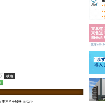
録
イ事務所を移転
18/02/14