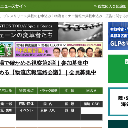
S TODAY｜国内最大の物流ニュースサイト
3PL, SCMなど国内外の最新の物流
、プレスリリース掲載のお申込み
物流セミナー情報の掲載申込み
広告に関する
場で確かめる視察第2弾｜参加募集中
める【物流広報連絡会議】｜会員募集中