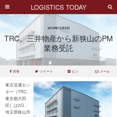
LOGISTICS TODAY
2019年12月2日
TRC、三井物産から新狭山のPM
業務受託
共有
ツイート
ピン
メール
東京流通セン
ター（TRC、
東京都大田
区）は2日、
埼玉県狭山市