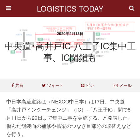
LOGISTICS TODAY
2020年2月18日
中央道･高井戸IC-八王子IC集中工
事、IC閉鎖も
共有
ツイート
ピン
メール
中日本高速道路は（NEXCO中日本）は17日、中央道
「高井戸インターチェンジ」（IC）-「八王子IC」間で5
月11日から29日まで集中工事を実施する、と発表した。
傷んだ舗装面の補修や橋梁のつなぎ目部分の取替えなど
を行う。