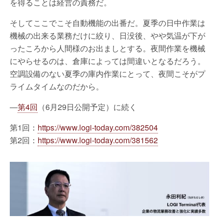
を得ることは経営の責務だ。
そしてここでこそ自動機能の出番だ。夏季の日中作業は
機械の出来る業務だけに絞り、日没後、やや気温が下が
ったころから人間様のお出ましとする。夜間作業を機械
にやらせるのは、倉庫によっては間違いとなるだろう。
空調設備のない夏季の庫内作業にとって、夜間こそがプ
ライムタイムなのだから。
―
第4回
（6月29日公開予定）に続く
第1回：
https://www.logi-today.com/382504
第2回：
https://www.logi-today.com/381562