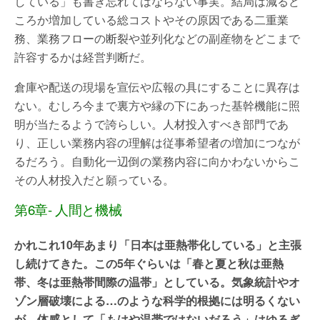
している」も書き忘れてはならない事実。結局は減るど
ころか増加している総コストやその原因である二重業
務、業務フローの断裂や並列化などの副産物をどこまで
許容するかは経営判断だ。
倉庫や配送の現場を宣伝や広報の具にすることに異存は
ない。むしろ今まで裏方や縁の下にあった基幹機能に照
明が当たるようで誇らしい。人材投入すべき部門であ
り、正しい業務内容の理解は従事希望者の増加につなが
るだろう。自動化一辺倒の業務内容に向かわないからこ
その人材投入だと願っている。
第6章- 人間と機械
かれこれ10年あまり「日本は亜熱帯化している」と主張
し続けてきた。この5年ぐらいは「春と夏と秋は亜熱
帯、冬は亜熱帯間際の温帯」としている。気象統計やオ
ゾン層破壊による…のような科学的根拠には明るくない
が、体感として「もはや温帯ではないだろう」はゆるぎ