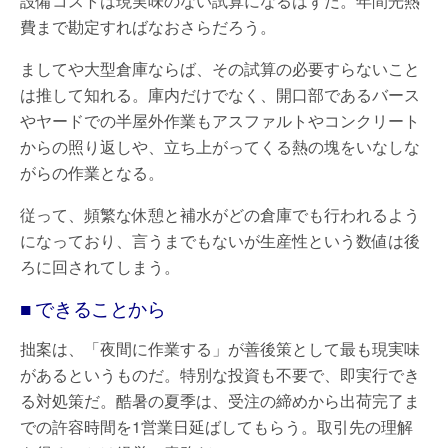
設備コストは現実味のない試算になるはずだ。年間光熱
費まで勘定すればなおさらだろう。
ましてや大型倉庫ならば、その試算の必要すらないこと
は推して知れる。庫内だけでなく、開口部であるバース
やヤードでの半屋外作業もアスファルトやコンクリート
からの照り返しや、立ち上がってくる熱の塊をいなしな
がらの作業となる。
従って、頻繁な休憩と補水がどの倉庫でも行われるよう
になっており、言うまでもないが生産性という数値は後
ろに回されてしまう。
■ できることから
拙案は、「夜間に作業する」が善後策として最も現実味
があるというものだ。特別な投資も不要で、即実行でき
る対処策だ。酷暑の夏季は、受注の締めから出荷完了ま
での許容時間を1営業日延ばしてもらう。取引先の理解