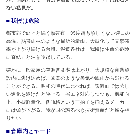
ない私見だ。
■ 我慢は危険
都市部で延々と続く熱帯夜。35度超も珍しくない連日の
高温。熱帯雨林のような局所的豪雨。大型化して直撃確
率が上がり続ける台風。報道各社は「我慢は生命の危険
に直結」と注意喚起している。
確かに一般家屋の空調普及率は上がり、大規模な商業施
設内に逃げ込めば、凶器のような暑気や風雨から逃れる
ことができる。昭和の時代に比べれば、設備面では著し
い進化を遂げたと評せる。省エネ対応しつつも、機能向
上、小型軽量化、低価格という三拍子を揃えるメーカー
には頭が下がる。我が国の誇るべき技術資産だと胸を張
りたい。
■ 倉庫内とヤード