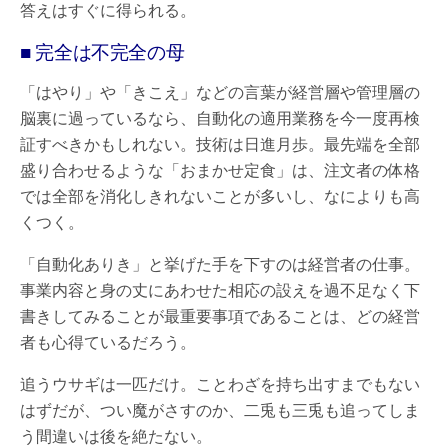
答えはすぐに得られる。
■ 完全は不完全の母
「はやり」や「きこえ」などの言葉が経営層や管理層の
脳裏に過っているなら、自動化の適用業務を今一度再検
証すべきかもしれない。技術は日進月歩。最先端を全部
盛り合わせるような「おまかせ定食」は、注文者の体格
では全部を消化しきれないことが多いし、なによりも高
くつく。
「自動化ありき」と挙げた手を下すのは経営者の仕事。
事業内容と身の丈にあわせた相応の設えを過不足なく下
書きしてみることが最重要事項であることは、どの経営
者も心得ているだろう。
追うウサギは一匹だけ。ことわざを持ち出すまでもない
はずだが、つい魔がさすのか、二兎も三兎も追ってしま
う間違いは後を絶たない。