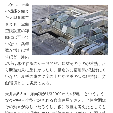
しかし、最新
の機能を備え
た大型倉庫で
さえも、全館
空調設置の稼
働には至って
いない。築年
数が増せば増
すほど、庫内
環境は悪化するのが一般的だ。建材そのものが蓄熱した
り断熱効果に乏しかったり、構造的に輻射熱が逃げにく
いなど、夏季の庫内温度の上昇や冬季の低温維持は、労
働環境として劣悪である。
天井高5.5m、床面積が1層2000㎡の4階建、というよう
な今や中～小型と評される倉庫建屋でさえ、全体空調は
その効果が厳しいだろうし、仮に設置を考えたとしても