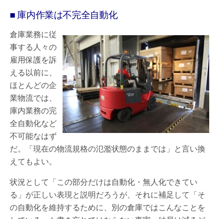
■ 庫内作業は不完全自動化
倉庫業務に従
事する人々の
雇用保護を訴
える以前に、
ほとんどの企
業物流では、
庫内業務の完
全自動化など
不可能なはず
だ。「現在の物流規格の氾濫状態のままでは」と言い換
えてもよい。
状況として「この部分だけは自動化・無人化できてい
る」が正しい表現と説明だろうが、それに補足して「そ
の自動化を維持するために、別の倉庫ではこんなことを