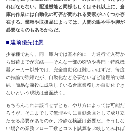
ればならない。配送機能と同様もしくはそれ以上に、倉
庫内作業には自動化の可否が問われる要素がいくつか存
在する。業種や取扱品によっては、人間の眼や手や脚が
必要なものもあるからだ。
■ 建前優先は愚
少品種であり、同一庫内では基本的に一方通行で入荷か
ら出荷までが完結――そんな一部のSPAや専門・特殊機
器メーカー以外では、完全自動化は難しいはずだ。毎度
の持論で強縮だが、自動化など必要ないほど論理的で単
純・簡易な荷役に成功している倉庫業務しか自動化でき
ないという現状は当面続く。
もちろんこれに該当せずとも、やり方によっては可能だ
ろうが、そこまでして無理やりに自動倉庫として成り立
たせる必要があるのか、冷静な検証は必要だ。そうしな
い場合の業務フロー工数とコスト試算を比較してみれば