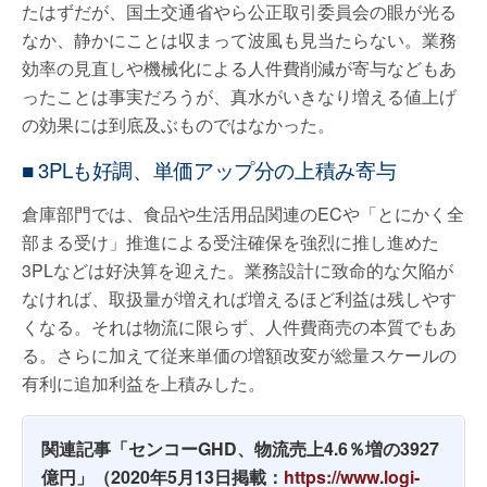
たはずだが、国土交通省やら公正取引委員会の眼が光る
なか、静かにことは収まって波風も見当たらない。業務
効率の見直しや機械化による人件費削減が寄与などもあ
ったことは事実だろうが、真水がいきなり増える値上げ
の効果には到底及ぶものではなかった。
■ 3PLも好調、単価アップ分の上積み寄与
倉庫部門では、食品や生活用品関連のECや「とにかく全
部まる受け」推進による受注確保を強烈に推し進めた
3PLなどは好決算を迎えた。業務設計に致命的な欠陥が
なければ、取扱量が増えれば増えるほど利益は残しやす
くなる。それは物流に限らず、人件費商売の本質でもあ
る。さらに加えて従来単価の増額改変が総量スケールの
有利に追加利益を上積みした。
関連記事「センコーGHD、物流売上4.6％増の3927
億円」（2020年5月13日掲載：
https://www.logi-