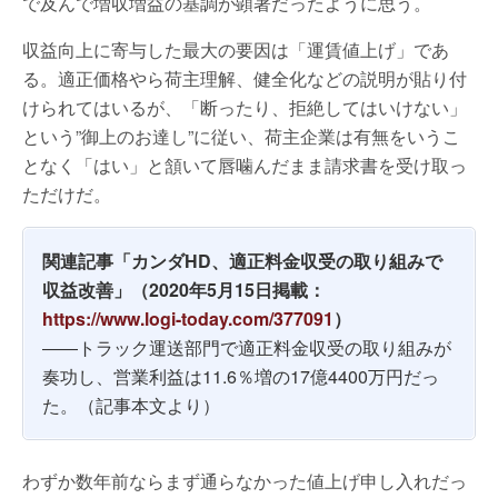
で及んで増収増益の基調が顕著だったように思う。
収益向上に寄与した最大の要因は「運賃値上げ」であ
る。適正価格やら荷主理解、健全化などの説明が貼り付
けられてはいるが、「断ったり、拒絶してはいけない」
という”御上のお達し”に従い、荷主企業は有無をいうこ
となく「はい」と頷いて唇噛んだまま請求書を受け取っ
ただけだ。
関連記事「カンダHD、適正料金収受の取り組みで
収益改善」（2020年5月15日掲載：
https://www.logi-today.com/377091
）
――トラック運送部門で適正料金収受の取り組みが
奏功し、営業利益は11.6％増の17億4400万円だっ
た。（記事本文より）
わずか数年前ならまず通らなかった値上げ申し入れだっ