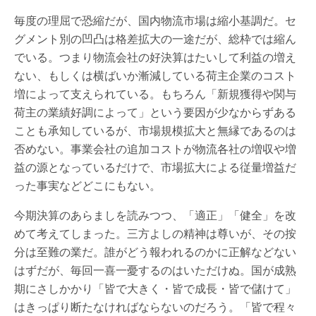
毎度の理屈で恐縮だが、国内物流市場は縮小基調だ。セ
グメント別の凹凸は格差拡大の一途だが、総枠では縮ん
でいる。つまり物流会社の好決算はたいして利益の増え
ない、もしくは横ばいか漸減している荷主企業のコスト
増によって支えられている。もちろん「新規獲得や関与
荷主の業績好調によって」という要因が少なからずある
ことも承知しているが、市場規模拡大と無縁であるのは
否めない。事業会社の追加コストが物流各社の増収や増
益の源となっているだけで、市場拡大による従量増益だ
った事実などどこにもない。
今期決算のあらましを読みつつ、「適正」「健全」を改
めて考えてしまった。三方よしの精神は尊いが、その按
分は至難の業だ。誰がどう報われるのかに正解などない
はずだが、毎回一喜一憂するのはいただけぬ。国が成熟
期にさしかかり「皆で大きく・皆で成長・皆で儲けて」
はきっぱり断たなければならないのだろう。「皆で程々