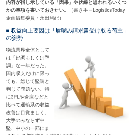
内容が指し示している「因果」や伏線と思われるいくつ
かの事項を書いておきたい。
（書き手＝LogisticsToday
企画編集委員・永田利紀）
■ 収益向上要因は「唇噛み請求書受け取る荷主」
の姿勢
物流業界全体として
は「好調もしくは堅
調」な一年だった。
国内収支だけに限っ
ても、総じて堅調と
判じて問題ない。特
に3PLや倉庫などと
比べて運輸系の収益
改善は目覚ましく、
大手のみならず中
堅、中小の一部にま