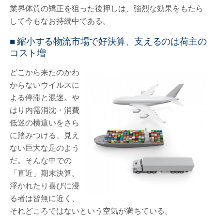
業界体質の矯正を狙った後押しは、強烈な効果をもたら
して今もなお持続中である。
■ 縮小する物流市場で好決算、支えるのは荷主の
コスト増
どこから来たのかわ
からないウイルスに
よる停滞と混迷。や
はり内需消沈・消費
低迷の横這いをさら
に踏みつける、見え
ない巨大な足のよう
だ。そんな中での
「直近」期末決算。
浮かれたり喜びに浸
る者は皆無に近く、
それどころではないという空気が満ちている。