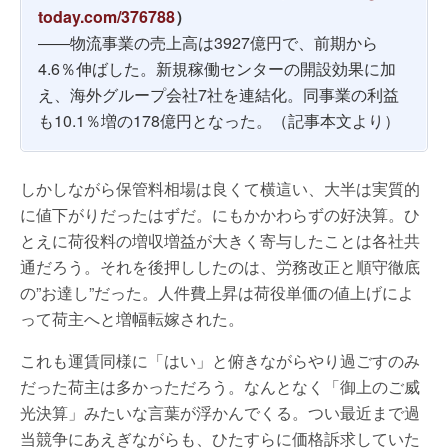
today.com/376788
）
――物流事業の売上高は3927億円で、前期から
4.6％伸ばした。新規稼働センターの開設効果に加
え、海外グループ会社7社を連結化。同事業の利益
も10.1％増の178億円となった。（記事本文より）
しかしながら保管料相場は良くて横這い、大半は実質的
に値下がりだったはずだ。にもかかわらずの好決算。ひ
とえに荷役料の増収増益が大きく寄与したことは各社共
通だろう。それを後押ししたのは、労務改正と順守徹底
の”お達し”だった。人件費上昇は荷役単価の値上げによ
って荷主へと増幅転嫁された。
これも運賃同様に「はい」と俯きながらやり過ごすのみ
だった荷主は多かっただろう。なんとなく「御上のご威
光決算」みたいな言葉が浮かんでくる。つい最近まで過
当競争にあえぎながらも、ひたすらに価格訴求していた