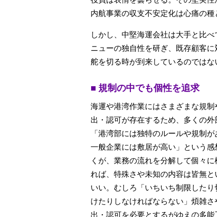
内航事業の収支不安定化は心痛の種
しかし、中堅海運会社は大手と比べ
ニューの独自性を研ぎ、既存顧客に
舵を切る時が到来しているのではな
■ 規制の中でも個性を追求
海運や港湾作業にはさまざまな規制
出・認可が存在するため、多くの外
「港湾部には独特のルールや規制が
一般企業には敷居が高い」という感
くが、業務の流れを分解して個々に
れば、特殊さや未知の内容は皆無と
いい。むしろ「いちいち制限したり
けたりしなければならない」煩雑さ
出・認可を必要とするがゆえの多能