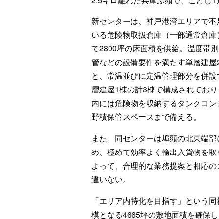
2.5キロ離れた兵庫ふ頭で、ことし
新センターは、神戸港湾エリアで不
いる危険物取扱倉庫（一部通常倉庫
て2800坪の床面積を供給。温度帯
管などの設備要件を満たす単層建屋
と、常温並びに定温管理部分を併設
層建屋1棟の計3棟で構成されており
内には危険物を収納するタンクコン
野積保管スペースまで備える。
また、同センターは埠頭の北東端部
め、極めて効率よく輸出入貨物を取
よって、合理的な業務提案と相応の
違いない。
「エリア内特化を目指す」という同
模となる4665坪の敷地面積を確保