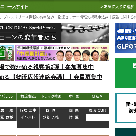
S TODAY｜国内最大の物流ニュースサイト
3PL, SCMなど国内外の最新の物流
、プレスリリース掲載のお申込み
物流セミナー情報の掲載申込み
広告に関する
場で確かめる視察第2弾｜参加募集中
める【物流広報連絡会議】｜会員募集中