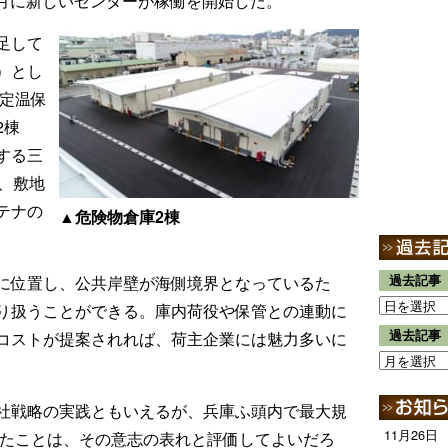
1月に新しいセンターが稼働を開始した。
足して
）とし
別定温保
2棟
する三
、敷地
テナの
▲危険物倉庫2棟
に位置し、公共岸壁が海側境界となっているた
過去記事
り扱うことができる。庫内荷役や保管との連動に
過去記事
コストが提案されれば、荷主企業には魅力多いに
社戦略の実践ともいえるが、兵庫ふ頭内で最大規
11月26日
したことは、その意志の表れと評価してよいだろ