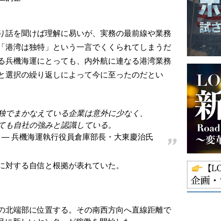
り話を聞けば理解に易いが、実務の最前線や業務
「港湾は独特」という一言でくくられてしまうだ
る兵機海運にとっても、内外航に連なる港湾業務
と選択の繰り返しによって今に至ったのだとい
独でまかなえている企業は意外に少なく、
ても自社の強みと認識している。
兵機海運執行役員倉庫部長・大東慶治氏
に対する自信と根拠が表れていた。
の北端部に位置する。その南西方向へ直線距離で