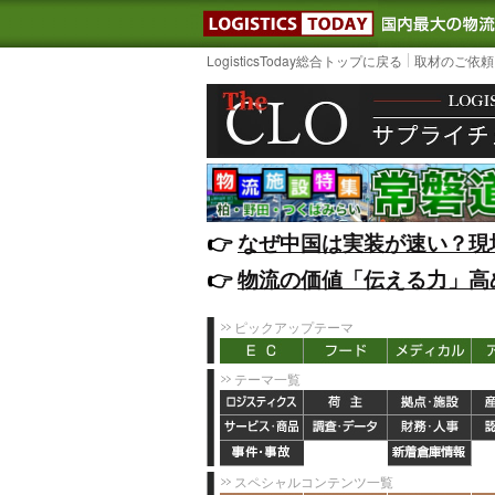
LOGISTIC
LogisticsToday総合トップに戻る
取材のご依頼
👉️
なぜ中国は実装が速い？現
👉️
物流の価値「伝える力」高
ピックアップテーマ
テーマ一覧
スペシャルコンテンツ一覧