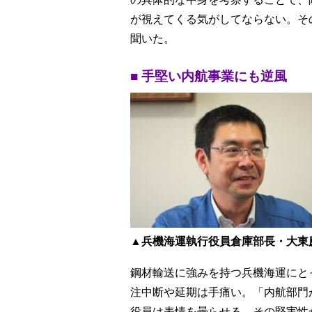
が視えてくる気がしてならない。そ
聞いた。
■ 手堅い内航事業にも逆風
▲
兵機海運執行役員倉庫部長・大東
鋼材輸送に強みを持つ兵機海運にと
注中断や延期は手痛い。「内航部門
役員は表情を曇らせる。その堅実性