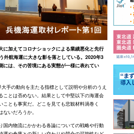
大に加えてコロナショックによる業績悪化と先行
う外航海運に大きな影を落としている。2020年3
測には、その苦境にある実態が一様に表れてい
業界大手の動向を主たる指標として説明や分析のうえ
ることは否めない。結果として中堅以下の海運会
いことも事実だ。どこを見ても悲観材料渦巻く
はないだろうか。
り国内物流にかかわる各論についての戦略や行動
陸運や倉庫との新しい交わりや競合の可能性など