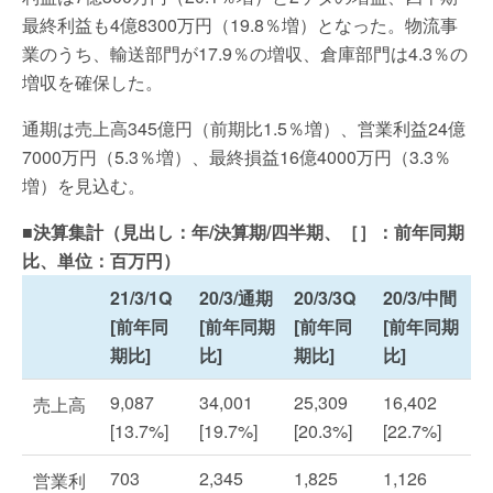
最終利益も4億8300万円（19.8％増）となった。物流事
業のうち、輸送部門が17.9％の増収、倉庫部門は4.3％の
増収を確保した。
通期は売上高345億円（前期比1.5％増）、営業利益24億
7000万円（5.3％増）、最終損益16億4000万円（3.3％
増）を見込む。
■決算集計（見出し：年/決算期/四半期、［］：前年同期
比、単位：百万円）
21/3/1Q
20/3/通期
20/3/3Q
20/3/中間
[前年同
[前年同期
[前年同
[前年同期
期比]
比]
期比]
比]
9,087
34,001
25,309
16,402
売上高
[13.7%]
[19.7%]
[20.3%]
[22.7%]
703
2,345
1,825
1,126
営業利