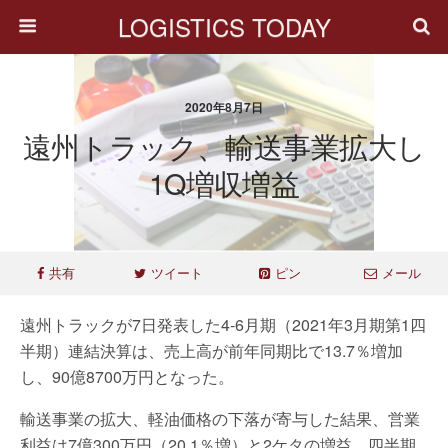
LOGISTICS TODAY
2020年8月7日
遠州トラック、輸送事業拡大し
1Q増収増益
共有
ツイート
ピン
メール
遠州トラックが7日発表した4-6月期（2021年3月期第1四
半期）連結決算は、売上高が前年同期比で13.7％増加
し、90億8700万円となった。
輸送事業の拡大、軽油価格の下落が寄与した結果、営業
利益は7億300万円（20.1％増）と2ケタの増益、四半期