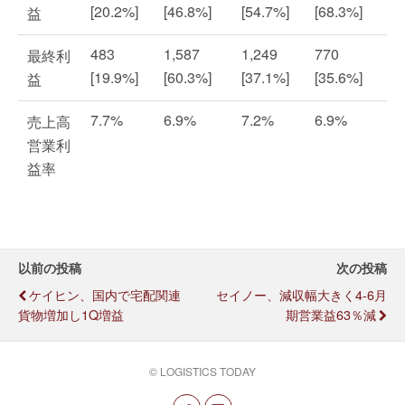
[20.2%]
[46.8%]
[54.7%]
[68.3%]
益
483
1,587
1,249
770
最終利
[19.9%]
[60.3%]
[37.1%]
[35.6%]
益
7.7%
6.9%
7.2%
6.9%
売上高
営業利
益率
以前の投稿
次の投稿
ケイヒン、国内で宅配関連
セイノー、減収幅大きく4-6月
貨物増加し1Q増益
期営業益63％減
© LOGISTICS TODAY