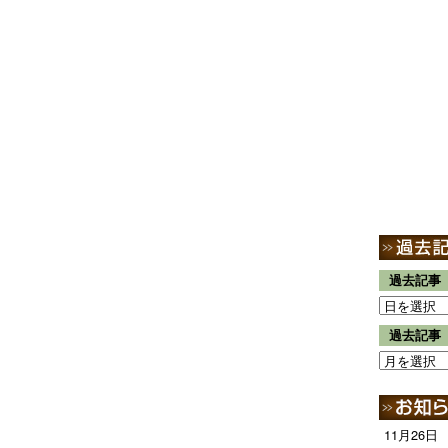
過去記事
過去記事
11月26日