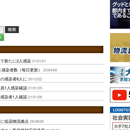
録
で新たに2人感染
21/01/21
ス感染者数（毎日更新）
20/04/06
の感染者6人に
20/12/22
員1人感染確認
21/01/25
感染者1人確認
21/01/26
ダに低温物流拠点
26/08/06
クポスト新規格対応箱発売