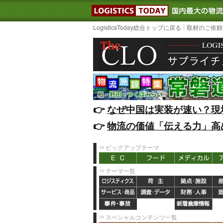
LOGISTIC
LogisticsToday総合トップに戻る
取材のご依頼
👉️
なぜ中国は実装が速い？現
👉️
物流の価値「伝える力」高
ピックアップテーマ
テーマ一覧
スペシャルコンテンツ一覧