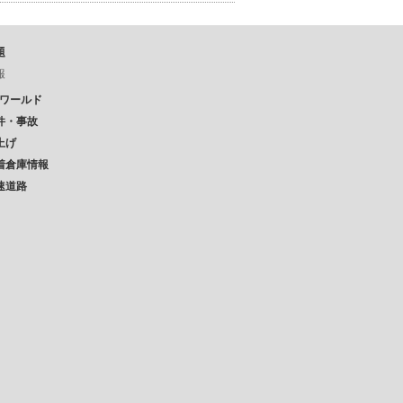
題
報
Pワールド
件・事故
上げ
着倉庫情報
速道路