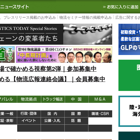
S TODAY｜国内最大の物流ニュースサイト
3PL, SCMなど国内外の最新の物流
、プレスリリース掲載のお申込み
物流セミナー情報の掲載申込み
広告に関する
場で確かめる視察第2弾｜参加募集中
める【物流広報連絡会議】｜会員募集中