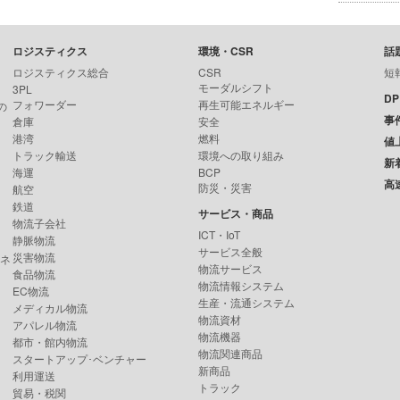
ロジスティクス
環境・CSR
話
ロジスティクス総合
CSR
短
モーダルシフト
3PL
D
フォワーダー
再生可能エネルギー
の
事
倉庫
安全
港湾
燃料
値
トラック輸送
環境への取り組み
新
海運
BCP
高
防災・災害
航空
鉄道
サービス・商品
物流子会社
ICT・IoT
静脈物流
サービス全般
災害物流
ンネ
物流サービス
食品物流
物流情報システム
EC物流
生産・流通システム
メディカル物流
物流資材
アパレル物流
物流機器
都市・館内物流
物流関連商品
スタートアップ･ベンチャー
新商品
利用運送
トラック
貿易・税関