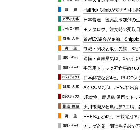
HaiPick Climbが変えた
日本曹達、医薬品添加剤の生
モノタロウ、注文時の受取
貿易DX協会が始動、Shipp
制裁・関税と取引先網、6社
運輸・倉庫景気DI、5か月ぶ
事業用トラック死亡事故188
日本郵便など4社、PUDO
AZ-COM丸和、JPYCに出
JR貨物、鹿児島-延岡でト
大川電機が福島に第3工場、
PPESなど4社、車載電池
カナダ企業、調達先分散で