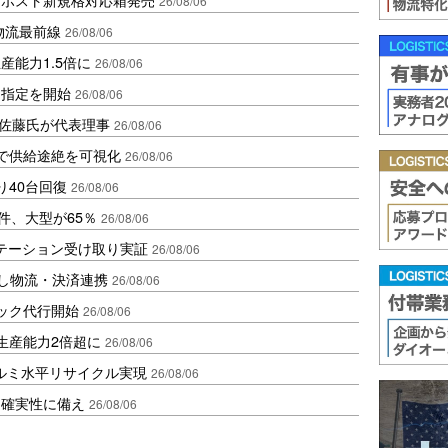
26/08/06
中国物流最前線
26/08/06
産能力1.5倍に
26/08/06
日指定を開始
26/08/06
io佐藤氏が代表理事
26/08/06
で供給途絶を可視化
26/08/06
り40台回復
26/08/06
件、大型が65％
26/08/06
ステーション受け取り実証
26/08/06
資し物流・決済連携
26/08/06
ラック代行開始
26/08/06
生産能力2倍超に
26/08/06
アルミ水平リサイクル実現
26/08/06
不確実性に備え
26/08/06