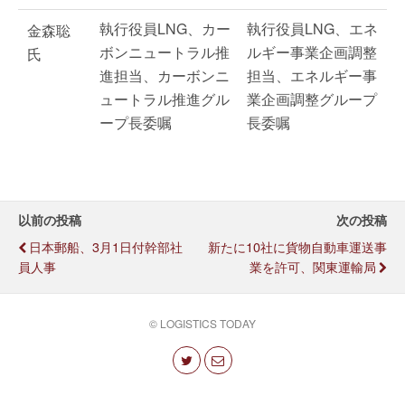
執行役員LNG、カー
執行役員LNG、エネ
金森聡
ボンニュートラル推
ルギー事業企画調整
氏
進担当、カーボンニ
担当、エネルギー事
ュートラル推進グル
業企画調整グループ
ープ長委嘱
長委嘱
以前の投稿
次の投稿
日本郵船、3月1日付幹部社
新たに10社に貨物自動車運送事
員人事
業を許可、関東運輸局
© LOGISTICS TODAY