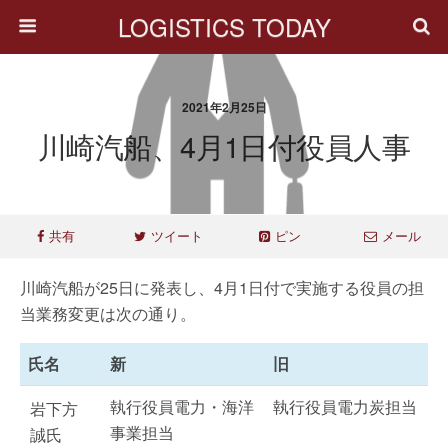
LOGISTICS TODAY
2021年2月25日
川崎汽船、4月1日付役員人事
共有
ツイート
ピン
メール
川崎汽船が25日に発表し、4月1日付で実施する役員の担
当業務変更は次の通り。
氏名
新
旧
執行役員電力・海洋
執行役員電力炭担当
岩下方
事業担当
誠氏