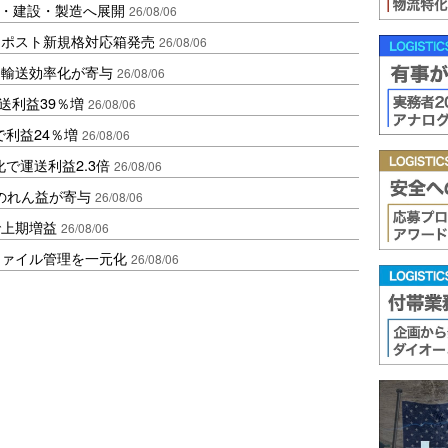
物流・建設・製造へ展開
26/08/06
クポスト新規格対応箱発売
26/08/06
と輸送効率化が寄与
26/08/06
送利益39％増
26/08/06
で利益24％増
26/08/06
で運送利益2.3倍
26/08/06
ののれん益が寄与
26/08/06
で上期増益
26/08/06
ファイル管理を一元化
26/08/06