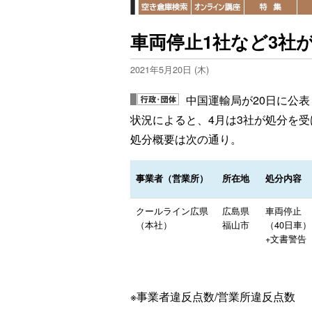
車両停止1社など3社
2021年5月20日 (木)
中国運輸局が20日に公
状況によると、4月は3社が処分を
処分概要は次の通り。
事業者（営業所）
所在地
処分内容
クールライン広県
広島県
車両停止
（本社）
福山市
（40日車）
+文書警告
※事業者違反点数/営業所違反点数