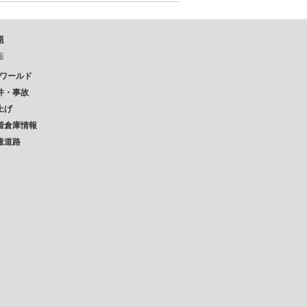
題
報
Pワールド
件・事故
上げ
着倉庫情報
速道路