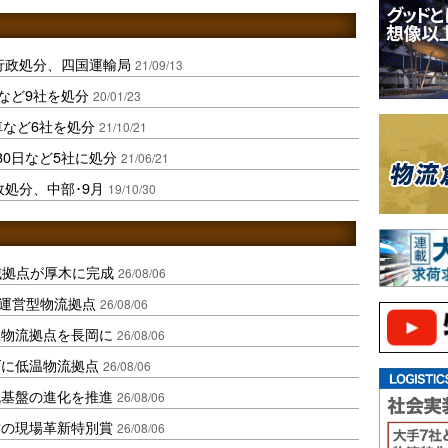
に行政処分、四国運輸局
21/09/13
など9社を処分
20/01/23
車など6社を処分
21/10/21
80日など5社に処分
21/06/21
政処分、中部･9月
19/10/30
域拠点が厚木に完成
26/08/06
運営型物流拠点
26/08/06
温物流拠点を長岡に
26/08/06
ダに低温物流拠点
26/08/06
流基盤の進化を推進
26/08/06
賞の現場革新特別賞
26/08/06