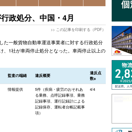
が行政処分、中国・4月
>>
この記事を印刷する（PDF）
表した一般貨物自動車運送事業者に対する行政処分
受け、1社が車両停止処分となった。車両停止以上の
違反点
監査の端緒
違反概要
数※
情報提供
5件（疾病・疲労のおそれあ
4/4
る乗務、点呼記録事項、乗務
記録事項、運行記録計による
記録保存、運転者台帳記載事
項）