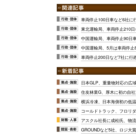
車両停止100日車など6社
東北運輸局、車両停止210日
中国運輸局、車両停止90日
中国運輸局、5月は車両停止
車両停止200日など7社に行
日本GLP、重量物対応の広
住友林業G、厚木に初の自社
横浜冷凍、日本海側初の低
コールドトラック、フロリ
アスクル社長に成松氏、物
GROUNDなど5社、ロジ大