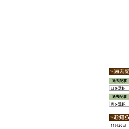
過去記事
過去記事
11月26日