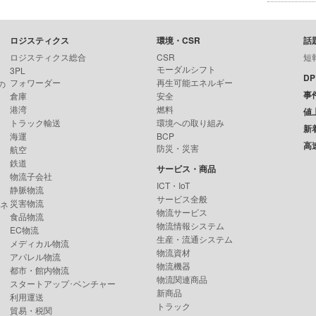
ロジスティクス
環境・CSR
話
ロジスティクス総合
CSR
短
モーダルシフト
3PL
D
フォワーダー
再生可能エネルギー
の
事
倉庫
安全
港湾
燃料
値
トラック輸送
環境への取り組み
新
海運
BCP
高
防災・災害
航空
鉄道
サービス・商品
物流子会社
ICT・IoT
静脈物流
サービス全般
災害物流
ンネ
物流サービス
食品物流
物流情報システム
EC物流
生産・流通システム
メディカル物流
物流資材
アパレル物流
物流機器
都市・館内物流
物流関連商品
スタートアップ･ベンチャー
新商品
利用運送
トラック
貿易・税関