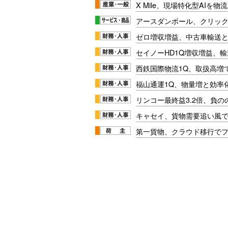
X Mile、現場特化型AIを
アースダンボール、クリッ
ゼロ増収増益、中古車輸送
セイノーHD1Q増収増益、輸
西鉄国際物流1Q、取扱高増
福山通運1Q、物量増と効率化
リンコー最終益3.2倍、負
キャセイ、貨物需要追い風
第一貨物、クラウド移行で