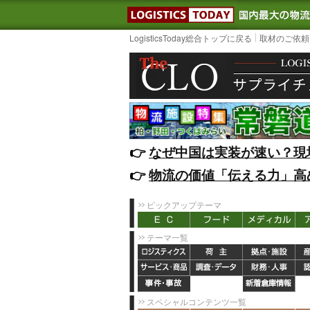
LOGISTIC
LogisticsToday総合トップに戻る
取材のご依頼
👉️
なぜ中国は実装が速い？現
👉️
物流の価値「伝える力」高
ピックアップテーマ
テーマ一覧
スペシャルコンテンツ一覧