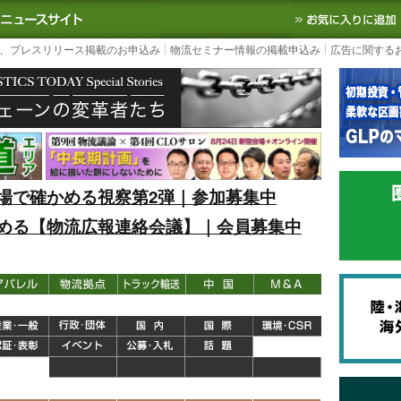
S TODAY｜国内最大の物流ニュースサイト
3PL, SCMなど国内外の最新の物流
、プレスリリース掲載のお申込み
物流セミナー情報の掲載申込み
広告に関する
場で確かめる視察第2弾｜参加募集中
める【物流広報連絡会議】｜会員募集中