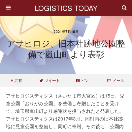
LOGISTICS TODAY
2021年7月16日
アサヒロジ、旧本社跡地公園整
備で嵐山町より表彰
共有
ツイート
ピン
メール
アサヒロジスティクス（さいたま市大宮区）は15日、児
童公園「おりがみ公園」を整備し寄贈したことを受け
て、埼玉県嵐山町より感謝状を授与されたと発表した。
アサヒロジスティクスは2017年3月、同町内の旧本社跡
地に児童公園を整備し、同町に寄贈。その後も、公園内