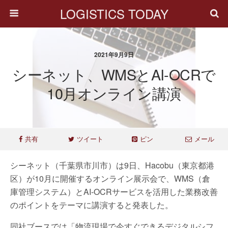
LOGISTICS TODAY
2021年9月9日
シーネット、WMSとAI-OCRで
10月オンライン講演
共有
ツイート
ピン
メール
シーネット（千葉県市川市）は9日、Hacobu（東京都港
区）が10月に開催するオンライン展示会で、WMS（倉
庫管理システム）とAI-OCRサービスを活用した業務改善
のポイントをテーマに講演すると発表した。
同社ブースでは「物流現場で今すぐできるデジタルシフ