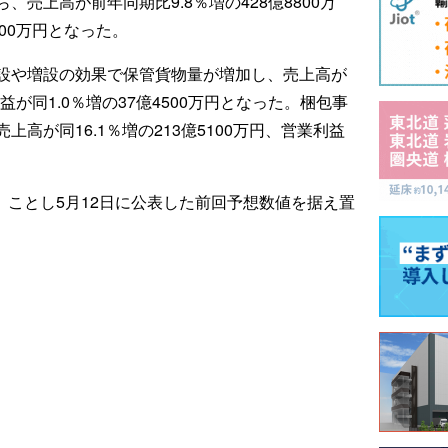
売上高が前年同期比9.8％増の428億8800万
900万円となった。
設や増設の効果で保管貨物量が増加し、売上高が
利益が同1.0％増の37億4500万円となった。梱包事
高が同16.1％増の213億5100万円、営業利益
は、ことし5月12日に公表した前回予想数値を据え置