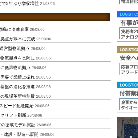
どで3年ぶり増収増益
21/08/06
扇島に冷凍倉庫
26/08/06
域拠点が厚木に完成
26/08/06
運営型物流拠点
26/08/06
温物流拠点を長岡に
26/08/06
ダに低温物流拠点
26/08/06
送需要で業績上振れ
26/08/06
流基盤の進化を推進
26/08/06
賞の現場革新特別賞
26/08/06
しスピード配送開始
26/08/06
ークリフト刷新
26/08/06
材の循環モデル実証
26/08/06
物流・建設・製造へ展開
26/08/06