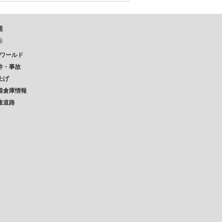
題
報
Pワールド
件・事故
上げ
着倉庫情報
速道路