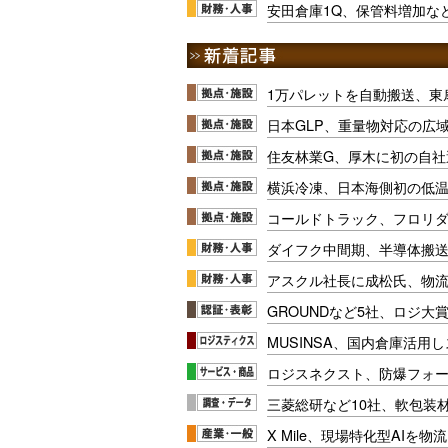
安田倉庫1Q、保管料増加な
1万パレットを自動搬送、東
日本GLP、重量物対応の広
住友林業G、厚木に初の自社
横浜冷凍、日本海側初の低
コールドトラック、フロリ
ダイフク中間期、半導体搬
アスクル社長に成松氏、物
GROUNDなど5社、ロジ大
MUSINSA、国内倉庫活用
ロジスネクスト、防爆フォ
三菱総研など10社、軟包装
X Mile、現場特化型AIを