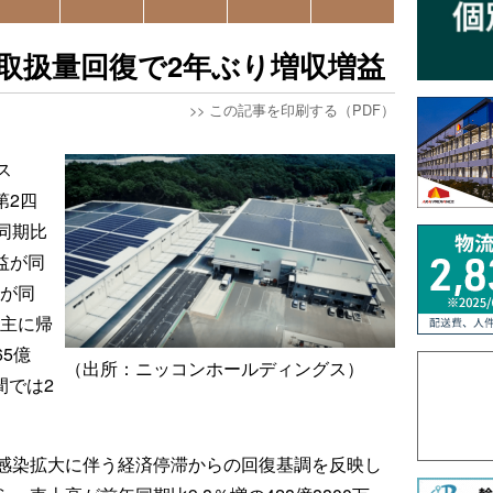
物取扱量回復で2年ぶり増収増益
>>
この記事を印刷する（PDF）
ス
第2四
同期比
利益が同
益が同
株主に帰
65億
（出所：ニッコンホールディングス）
間では2
感染拡大に伴う経済停滞からの回復基調を反映し