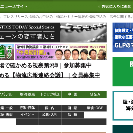
S TODAY｜国内最大の物流ニュースサイト
3PL, SCMなど国内外の最新の物流
、プレスリリース掲載のお申込み
物流セミナー情報の掲載申込み
広告に関する
場で確かめる視察第2弾｜参加募集中
める【物流広報連絡会議】｜会員募集中