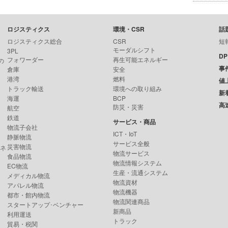
ロジスティクス
環境・CSR
話
ロジスティクス総合
CSR
短
モーダルシフト
3PL
D
フォワーダー
再生可能エネルギー
の
事
倉庫
安全
港湾
燃料
値
トラック輸送
環境への取り組み
新
海運
BCP
高
防災・災害
航空
鉄道
サービス・商品
物流子会社
ICT・IoT
静脈物流
サービス全般
災害物流
ンネ
物流サービス
食品物流
物流情報システム
EC物流
生産・流通システム
メディカル物流
物流資材
アパレル物流
物流機器
都市・館内物流
物流関連商品
スタートアップ･ベンチャー
新商品
利用運送
トラック
貿易・税関