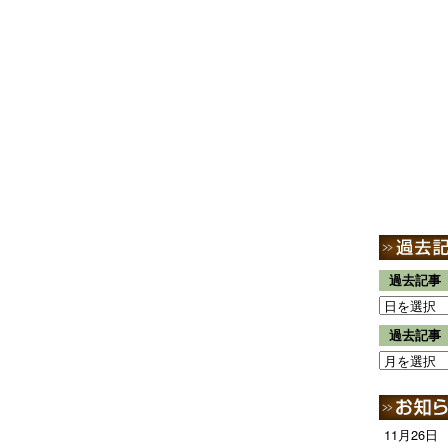
過去記事
過去記事
11月26日