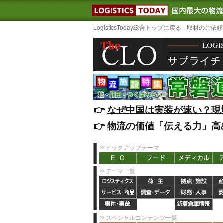
LOGISTIC
LogisticsToday総合トップに戻る
取材のご依頼
👉️
なぜ中国は実装が速い？現
👉️
物流の価値「伝える力」高
ピックアップテーマ
テーマ一覧
スペシャルコンテンツ一覧