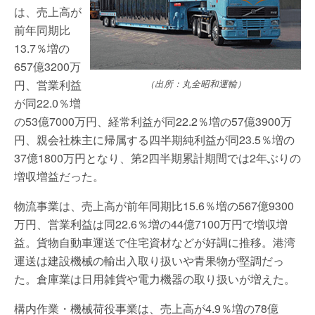
は、売上高が
前年同期比
13.7％増の
657億3200万
円、営業利益
（出所：丸全昭和運輸）
が同22.0％増
の53億7000万円、経常利益が同22.2％増の57億3900万
円、親会社株主に帰属する四半期純利益が同23.5％増の
37億1800万円となり、第2四半期累計期間では2年ぶりの
増収増益だった。
物流事業は、売上高が前年同期比15.6％増の567億9300
万円、営業利益は同22.6％増の44億7100万円で増収増
益。貨物自動車運送で住宅資材などが好調に推移。港湾
運送は建設機械の輸出入取り扱いや青果物が堅調だっ
た。倉庫業は日用雑貨や電力機器の取り扱いが増えた。
構内作業・機械荷役事業は、売上高が4.9％増の78億