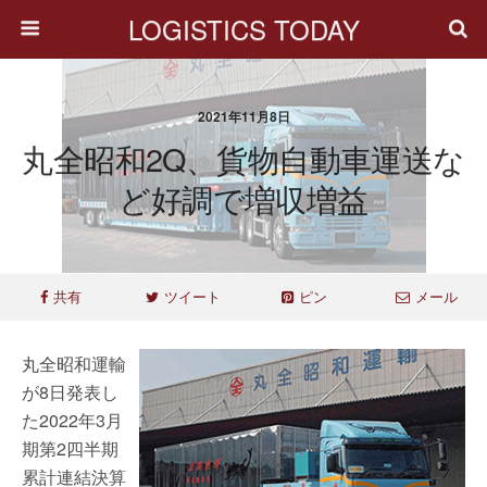
LOGISTICS TODAY
2021年11月8日
丸全昭和2Q、貨物自動車運送な
ど好調で増収増益
共有
ツイート
ピン
メール
丸全昭和運輸
が8日発表し
た2022年3月
期第2四半期
累計連結決算