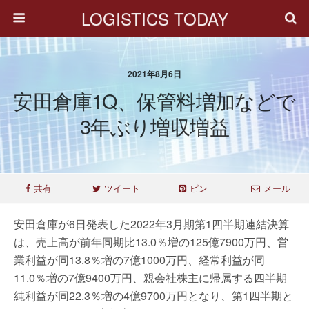
LOGISTICS TODAY
2021年8月6日
安田倉庫1Q、保管料増加などで
3年ぶり増収増益
共有
ツイート
ピン
メール
安田倉庫が6日発表した2022年3月期第1四半期連結決算
は、売上高が前年同期比13.0％増の125億7900万円、営
業利益が同13.8％増の7億1000万円、経常利益が同
11.0％増の7億9400万円、親会社株主に帰属する四半期
純利益が同22.3％増の4億9700万円となり、第1四半期と