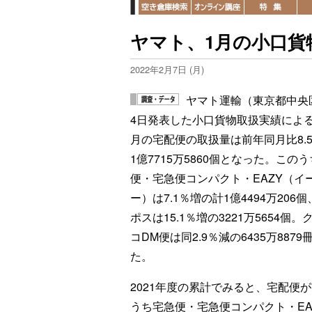
ヤマト、1月の小口貨
2022年2月7日 (月)
ヤマト運輸（東京都中央
4日発表した小口貨物取扱実績による
月の宅配便の取扱量は前年同月比8.
1億7715万5860個となった。この
便・宅急便コンパクト・EAZY（イ
ー）は7.1％増の計1億4494万206
ポスは15.1％増の3221万5654個。
コDM便は同2.9％減の6435万8879
た。
2021年度の累計でみると、宅配便が前
うち宅急便・宅急便コンパクト・EAZY