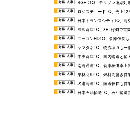
SGHD1Q、モリソン連結効
ロジスティード1Q、売上1
日本トランスシティ1Q、海
渋沢倉庫1Q、3PL好調で営
ニッコンHD1Q、倉庫伸長
ヤマタネ1Q、物流増収も一
中央倉庫1Q、国内輸送と輸
南総通運1Q、倉庫稼働率上
栗林商船1Q、燃料高響き営
名港海運1Q、陸送伸長も営業
日本石油輸送1Q、石油輸送