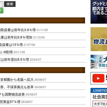
録
取扱量は前年比3.9％増
21/11/05
量は前年比9.8％増加
21/12/06
取扱量は13％増
21/07/06
扱い8割増
20/11/06
は前年度比8.5％増
22/04/07
、首都圏から名阪へ拡大
26/08/07
に改善、不採算拠点も改革
26/08/07
字も国際物流改善
26/08/07
営業益57％増
26/08/07