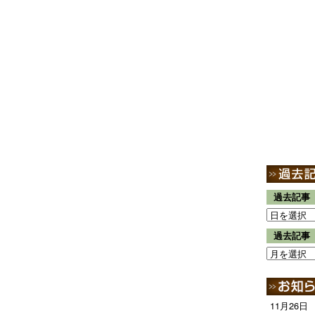
過去記事
過去記事
11月26日