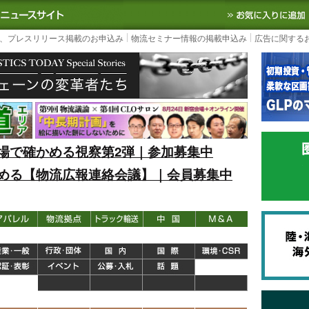
S TODAY｜国内最大の物流ニュースサイト
3PL, SCMなど国内外の最新の物流
、プレスリリース掲載のお申込み
物流セミナー情報の掲載申込み
広告に関する
場で確かめる視察第2弾｜参加募集中
める【物流広報連絡会議】｜会員募集中