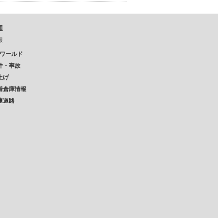
題
報
Pワールド
件・事故
上げ
着倉庫情報
速道路