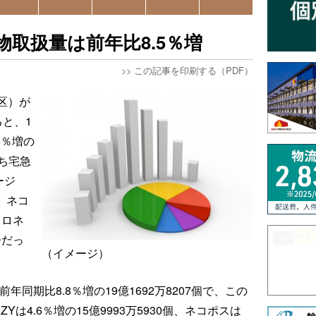
物取扱量は前年比8.5％増
>>
この記事を印刷する（PDF）
区）が
と、1
5％増の
うち宅急
ージ
個、ネコ
クロネ
冊だっ
（イメージ）
年同期比8.8％増の19億1692万8207個で、この
は4.6％増の15億9993万5930個、ネコポスは