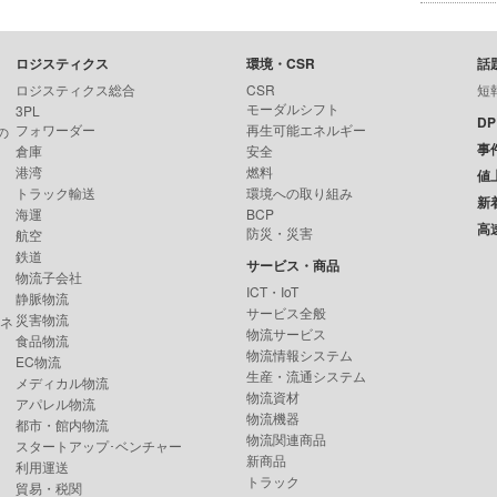
ロジスティクス
環境・CSR
話
ロジスティクス総合
CSR
短
モーダルシフト
3PL
D
フォワーダー
再生可能エネルギー
の
事
倉庫
安全
港湾
燃料
値
トラック輸送
環境への取り組み
新
海運
BCP
高
防災・災害
航空
鉄道
サービス・商品
物流子会社
ICT・IoT
静脈物流
サービス全般
災害物流
ンネ
物流サービス
食品物流
物流情報システム
EC物流
生産・流通システム
メディカル物流
物流資材
アパレル物流
物流機器
都市・館内物流
物流関連商品
スタートアップ･ベンチャー
新商品
利用運送
トラック
貿易・税関