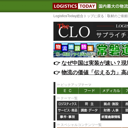
LOGISTIC
LogisticsToday総合トップに戻る
取材のご依頼
👉️
なぜ中国は実装が速い？現
👉️
物流の価値「伝える力」高
ピックアップテーマ
テーマ一覧
スペシャルコンテンツ一覧