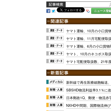
ニュース登
ヤマト運輸、10月の小口貨物
ヤマト運輸、11月宅配便取扱
ヤマト運輸、6月の小口貨物
ヤマト、10月のネコポス取
ヤマト宅配便取扱数、21年度
新幹線で再生医療細胞輸送
SBSHD物流利益率3.1％
日本郵政1Q、郵便・物流赤
NXHD中間期、国際物流伸び