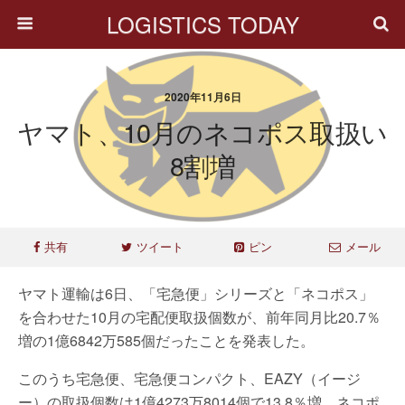
LOGISTICS TODAY
2020年11月6日
ヤマト、10月のネコポス取扱い
8割増
共有
ツイート
ピン
メール
ヤマト運輸は6日、「宅急便」シリーズと「ネコポス」
を合わせた10月の宅配便取扱個数が、前年同月比20.7％
増の1億6842万585個だったことを発表した。
このうち宅急便、宅急便コンパクト、EAZY（イージ
ー）の取扱個数は1億4273万8014個で13.8％増、ネコポ