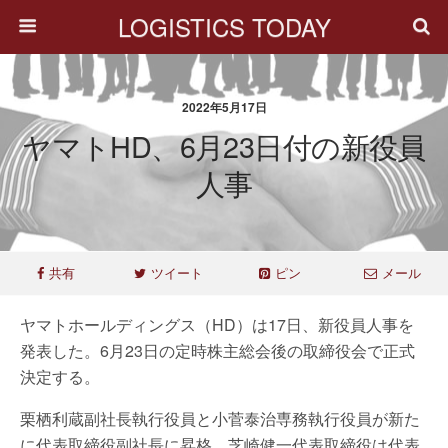
LOGISTICS TODAY
2022年5月17日
ヤマトHD、6月23日付の新役員
人事
共有
ツイート
ピン
メール
ヤマトホールディングス（HD）は17日、新役員人事を
発表した。6月23日の定時株主総会後の取締役会で正式
決定する。
栗栖利蔵副社長執行役員と小菅泰治専務執行役員が新た
に代表取締役副社長に昇格。芝崎健一代表取締役は代表