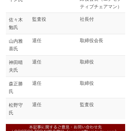
ティブチェアマン）
監査役
社長付
佐々木
勉氏
退任
取締役会長
山内雅
喜氏
退任
取締役
神田晴
夫氏
退任
取締役
森正勝
氏
退任
監査役
松野守
氏