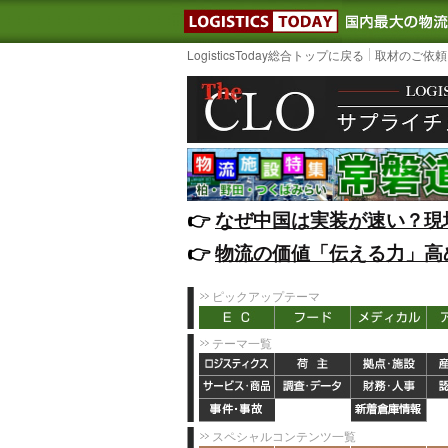
LOGISTIC
LogisticsToday総合トップに戻る
取材のご依頼
👉️
なぜ中国は実装が速い？現
👉️
物流の価値「伝える力」高
ピックアップテーマ
テーマ一覧
スペシャルコンテンツ一覧