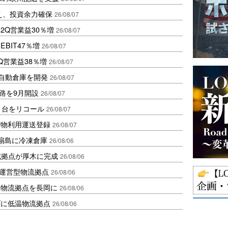
え、投資余力確保
26/08/07
2Q営業益30％増
26/08/07
BIT47％増
26/08/07
Q営業益38％増
26/08/07
ス自動倉庫を開発
26/08/07
路を9月開設
26/08/07
1台をリコール
26/08/07
貨物利用運送登録
26/08/07
扇島に冷凍倉庫
26/08/06
域拠点が厚木に完成
26/08/06
運営型物流拠点
26/08/06
温物流拠点を長岡に
26/08/06
ダに低温物流拠点
26/08/06