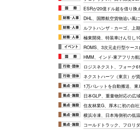
ESRが20億ドル超を借り換
DHL、国際航空貨物追い風に
ルフトハンザ・カーゴ、上期E
極東開発、特装車けん引し1
ROMS、3次元走行型ケー
HMM、インド-東アフリカ航
ロジスネクスト、フォーク6
ネクストハーツ（東京）が
1万パレットを自動搬送、東
日本GLP、重量物対応の広
住友林業G、厚木に初の自社
横浜冷凍、日本海側初の低
コールドトラック、フロリ