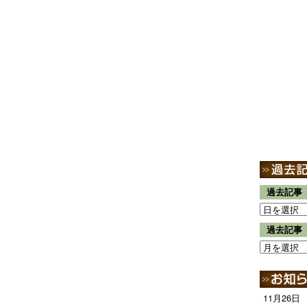
過去記事
過去記事
11月26日