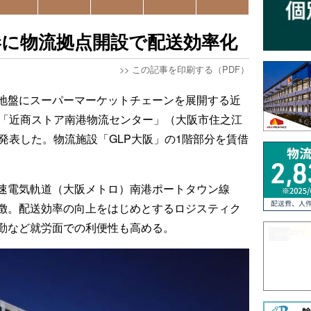
港に物流拠点開設で配送効率化
>>
この記事を印刷する（PDF）
地盤にスーパーマーケットチェーンを展開する近
、「近商ストア南港物流センター」（大阪市住之江
発表した。物流施設「GLP大阪」の1階部分を賃借
速電気軌道（大阪メトロ）南港ポートタウン線
徴。配送効率の向上をはじめとするロジスティク
勤など就労面での利便性も高める。