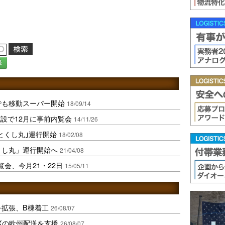
録
でも移動スーパー開始
18/09/14
設で12月に事前内覧会
14/11/26
とくし丸｣運行開始
18/02/08
くし丸」運行開始へ
21/04/08
会、今月21・22日
15/05/11
を拡張、B棟着工
26/08/07
Xの欧州配送を支援
26/08/07