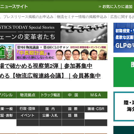
S TODAY｜国内最大の物流ニュースサイト
3PL, SCMなど国内外の最新の物流
、プレスリリース掲載のお申込み
物流セミナー情報の掲載申込み
広告に関する
場で確かめる視察第2弾｜参加募集中
める【物流広報連絡会議】｜会員募集中