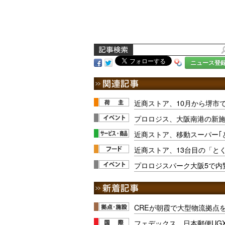
ニュース登
近商ストア、10月から堺市
プロロジス、大阪南港の新施
近商ストア、移動スーパー｢
近商ストア、13台目の「と
プロロジスパーク大阪5で内覧
CREが朝霞で大型物流拠点
フェデックス、日本郵便UG