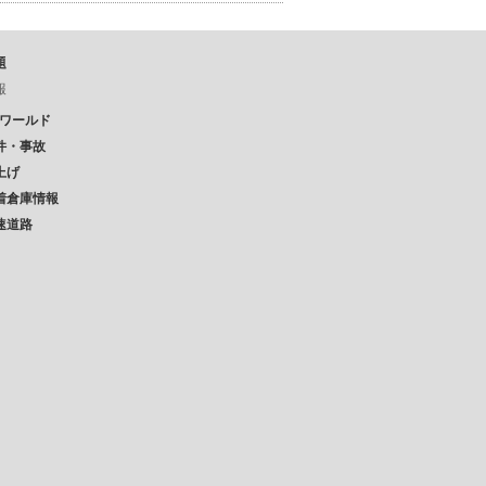
題
報
Pワールド
件・事故
上げ
着倉庫情報
速道路