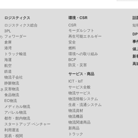
ロジスティクス
環境・CSR
話
ロジスティクス総合
CSR
短
モーダルシフト
3PL
D
フォワーダー
再生可能エネルギー
の
事
倉庫
安全
港湾
燃料
値
トラック輸送
環境への取り組み
新
海運
BCP
高
防災・災害
航空
鉄道
サービス・商品
物流子会社
ICT・IoT
静脈物流
サービス全般
災害物流
ンネ
物流サービス
食品物流
物流情報システム
EC物流
生産・流通システム
メディカル物流
物流資材
アパレル物流
物流機器
都市・館内物流
物流関連商品
スタートアップ･ベンチャー
新商品
利用運送
トラック
貿易・税関