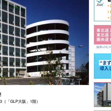
要
3（「GLP大阪」1階）