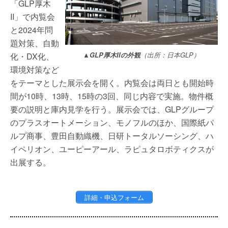
「GLP厚木
II」で内覧会
と2024年問
題対策、自動
化・DX化、
▲GLP厚木IIの外観
（出所：日本GLP）
環境対策など
をテーマとした展示会を開く。内覧会は両日とも開始時
間が10時、13時、15時の3回、同じ内容で実施。物件概
要の説明と庫内見学を行う。展示会では、GLPグループ
のプラスオートメーション、モノフルのほか、国際紙パ
ルプ商事、豊田自動織機、日研トータルソーシング、ハ
イペリオン、ユーピーアール、ラピュタロボティクスが
出展する。
詳細・申込フォーム