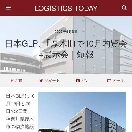
LOGISTICS TODAY
2022年9月8日
日本GLP、｢厚木II｣で10月内覧会
+展示会｜短報
共有
ツイート
ピン
メール
日本GLPは10
月19日と20
日の2日間、
神奈川県厚木
市の物流施設