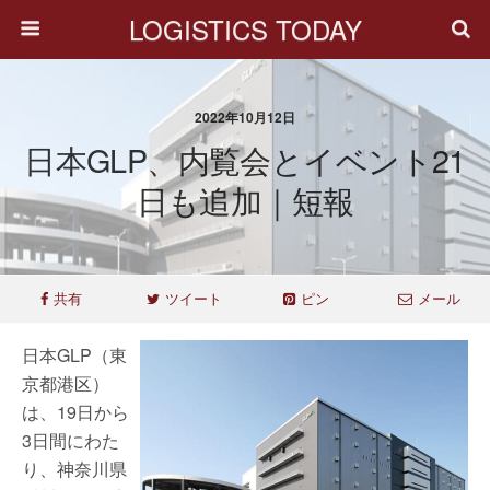
LOGISTICS TODAY
2022年10月12日
日本GLP、内覧会とイベント21
日も追加｜短報
共有
ツイート
ピン
メール
日本GLP（東
京都港区）
は、19日から
3日間にわた
り、神奈川県