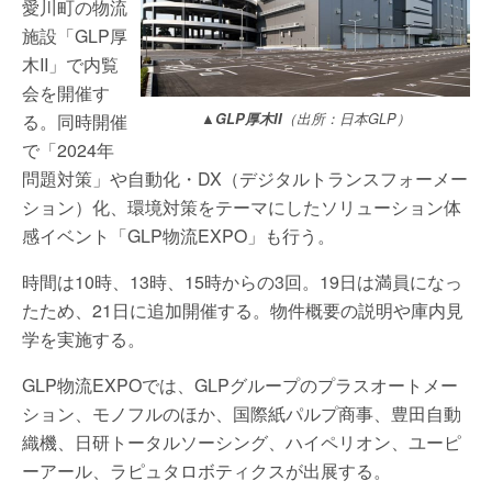
愛川町の物流
施設「GLP厚
木II」で内覧
会を開催す
る。同時開催
▲GLP厚木II
（出所：日本GLP）
で「2024年
問題対策」や自動化・DX（デジタルトランスフォーメー
ション）化、環境対策をテーマにしたソリューション体
感イベント「GLP物流EXPO」も行う。
時間は10時、13時、15時からの3回。19日は満員になっ
たため、21日に追加開催する。物件概要の説明や庫内見
学を実施する。
GLP物流EXPOでは、GLPグループのプラスオートメー
ション、モノフルのほか、国際紙パルプ商事、豊田自動
織機、日研トータルソーシング、ハイペリオン、ユーピ
ーアール、ラピュタロボティクスが出展する。