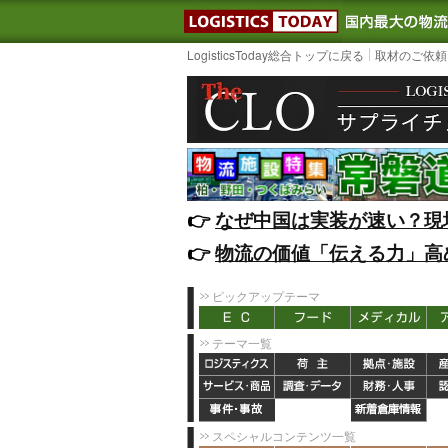
LOGISTIC
LogisticsToday総合トップに戻る
取材のご依頼
👉️
なぜ中国は実装が速い？現
👉️
物流の価値「伝える力」高
ピックアップテーマ
テーマ一覧
スペシャルコンテンツ一覧