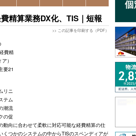
費精算業務DX化、TIS｜短報
>>
この記事を印刷する（PDF）
の
の経費精
ィア）
要21
ムリニ
ステム
の潮流
クの促
の動向に合わせて柔軟に対応可能な経費精算の仕
いくつかのシステムの中からTISのスペンディアが