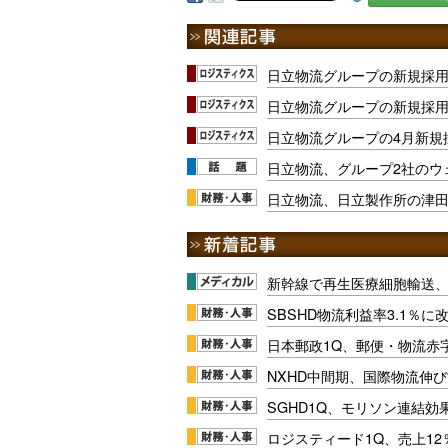
日立物流グループの新規採用2
日立物流グループの新規採用、
日立物流グループの4月新規採
日立物流、グループ2社のウ
日立物流、日立製作所の津
新幹線で再生医療細胞輸送
SBSHD物流利益率3.1％
日本郵政1Q、郵便・物流赤
NXHD中間期、国際物流伸び
SGHD1Q、モリソン連結効
ロジスティード1Q、売上1