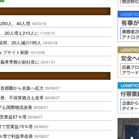
50人、40人増
18/03/16
20人増え210人に
17/03/15
用、20人減の195人
16/03/18
ェブサイト刷新
10/10/06
田義孝専務が副社長に
20/01/31
、首都圏から名阪へ拡大
26/08/07
に改善、不採算拠点も改革
26/08/07
字も国際物流改善
26/08/07
営業益57％増
26/08/07
果で営業益15％増
26/08/07
2％増で利益率改善
26/08/07