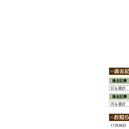
過去記事
過去記事
11月26日