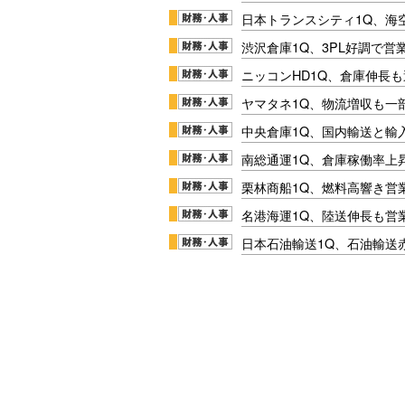
日本トランスシティ1Q、海
渋沢倉庫1Q、3PL好調で営
ニッコンHD1Q、倉庫伸長
ヤマタネ1Q、物流増収も一
中央倉庫1Q、国内輸送と輸
南総通運1Q、倉庫稼働率上
栗林商船1Q、燃料高響き営
名港海運1Q、陸送伸長も営業
日本石油輸送1Q、石油輸送