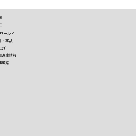
題
報
Pワールド
件・事故
上げ
着倉庫情報
速道路