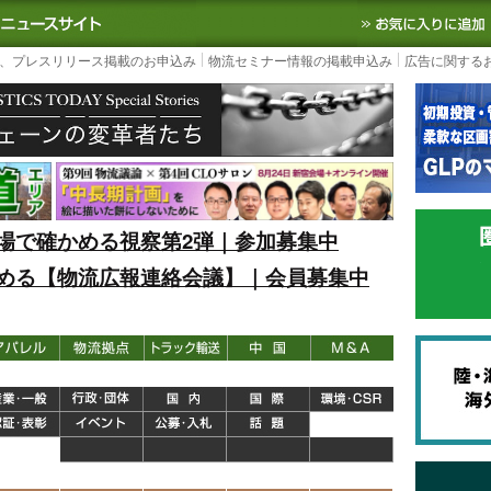
S TODAY｜国内最大の物流ニュースサイト
3PL, SCMなど国内外の最新の物流
、プレスリリース掲載のお申込み
物流セミナー情報の掲載申込み
広告に関する
場で確かめる視察第2弾｜参加募集中
める【物流広報連絡会議】｜会員募集中