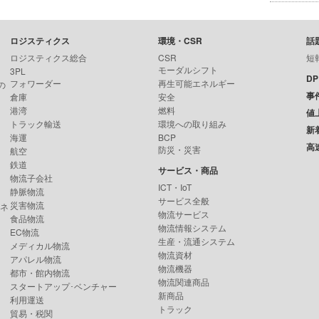
ロジスティクス
環境・CSR
話
ロジスティクス総合
CSR
短
モーダルシフト
3PL
D
フォワーダー
再生可能エネルギー
の
事
倉庫
安全
港湾
燃料
値
トラック輸送
環境への取り組み
新
海運
BCP
高
防災・災害
航空
鉄道
サービス・商品
物流子会社
ICT・IoT
静脈物流
サービス全般
災害物流
ンネ
物流サービス
食品物流
物流情報システム
EC物流
生産・流通システム
メディカル物流
物流資材
アパレル物流
物流機器
都市・館内物流
物流関連商品
スタートアップ･ベンチャー
新商品
利用運送
トラック
貿易・税関