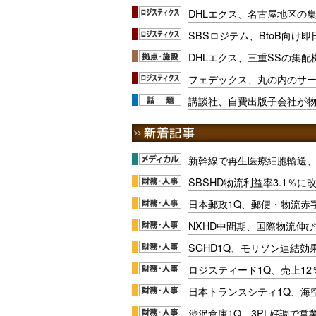
DHLエクス、名古屋地区の
SBSロジテム、BtoB向け
DHLエクス、三重SSの集
フェデックス、丸の内のサ
講談社、自費出版子会社が
新幹線で再生医療細胞輸送
SBSHD物流利益率3.1％
日本郵政1Q、郵便・物流赤
NXHD中間期、国際物流伸び
SGHD1Q、モリソン連結効
ロジスティード1Q、売上1
日本トランスシティ1Q、海
渋沢倉庫1Q、3PL好調で営