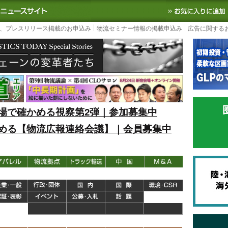
S TODAY｜国内最大の物流ニュースサイト
3PL, SCMなど国内外の最新の物流
、プレスリリース掲載のお申込み
物流セミナー情報の掲載申込み
広告に関する
場で確かめる視察第2弾｜参加募集中
める【物流広報連絡会議】｜会員募集中