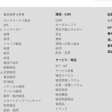
ロジスティクス
環境・CSR
話
ロジスティクス総合
CSR
短
モーダルシフト
3PL
D
フォワーダー
再生可能エネルギー
の
事
倉庫
安全
港湾
燃料
値
トラック輸送
環境への取り組み
新
海運
BCP
高
防災・災害
航空
鉄道
サービス・商品
物流子会社
ICT・IoT
静脈物流
サービス全般
災害物流
ンネ
物流サービス
食品物流
物流情報システム
EC物流
生産・流通システム
メディカル物流
物流資材
アパレル物流
物流機器
都市・館内物流
物流関連商品
スタートアップ･ベンチャー
新商品
利用運送
トラック
貿易・税関