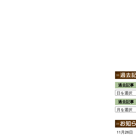
過去記事
過去記事
11月26日