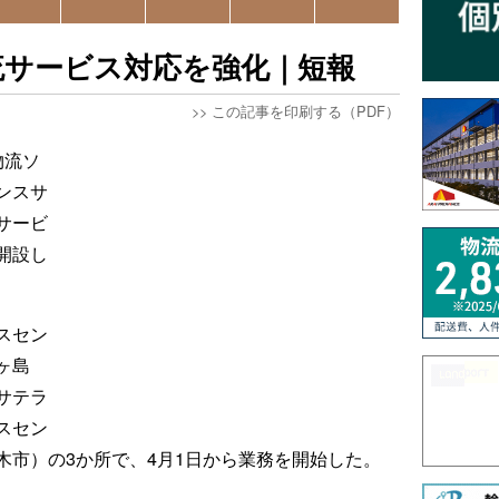
流サービス対応を強化｜短報
>>
この記事を印刷する（PDF）
物流ソ
ンスサ
サービ
開設し
スセン
ヶ島
サテラ
スセン
木市）の3か所で、4月1日から業務を開始した。