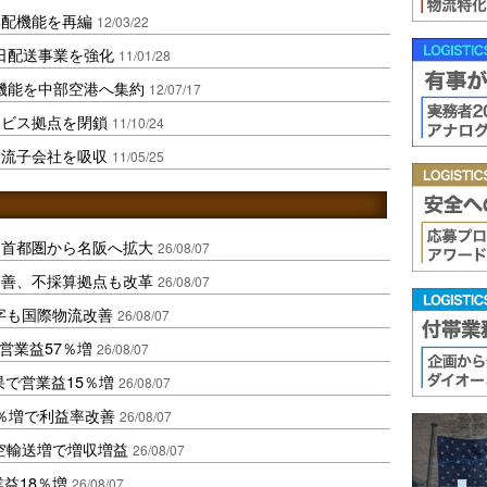
集配機能を再編
12/03/22
即日配送事業を強化
11/01/28
配機能を中部空港へ集約
12/07/17
ービス拠点を閉鎖
11/10/24
物流子会社を吸収
11/05/25
、首都圏から名阪へ拡大
26/08/07
に改善、不採算拠点も改革
26/08/07
字も国際物流改善
26/08/07
営業益57％増
26/08/07
果で営業益15％増
26/08/07
2％増で利益率改善
26/08/07
空輸送増で増収増益
26/08/07
業益18％増
26/08/07