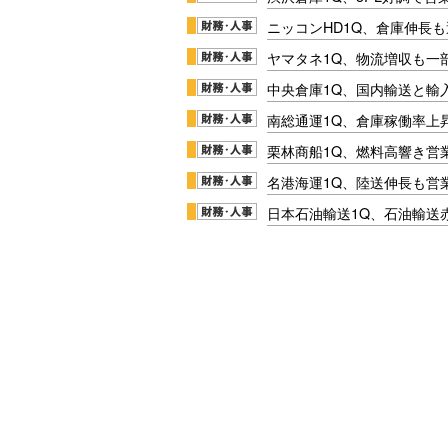
ニッコンHD1Q、倉庫伸長
ヤマタネ1Q、物流増収も一
中央倉庫1Q、国内輸送と輸
南総通運1Q、倉庫稼働率上
栗林商船1Q、燃料高響き営
名港海運1Q、陸送伸長も営業
日本石油輸送1Q、石油輸送