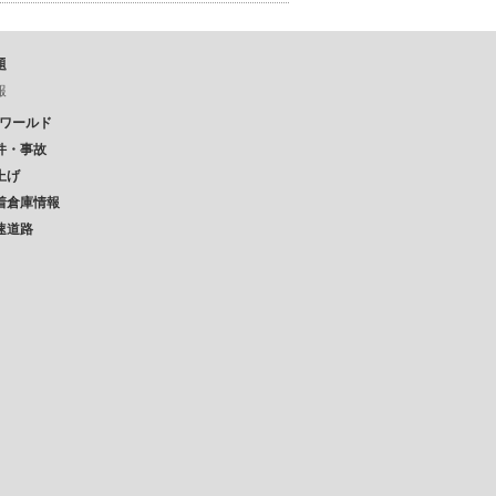
題
報
Pワールド
件・事故
上げ
着倉庫情報
速道路