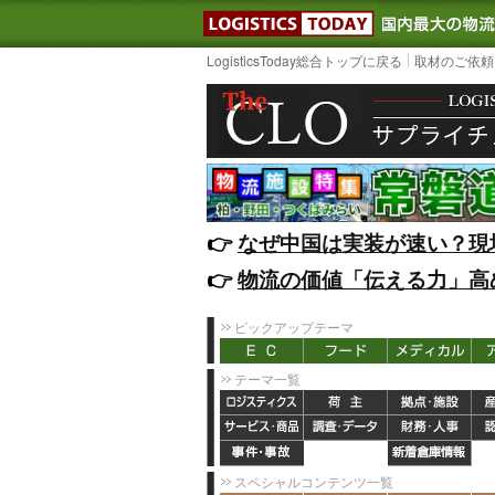
LOGISTIC
LogisticsToday総合トップに戻る
取材のご依頼
👉️
なぜ中国は実装が速い？現
👉️
物流の価値「伝える力」高
ピックアップテーマ
テーマ一覧
スペシャルコンテンツ一覧