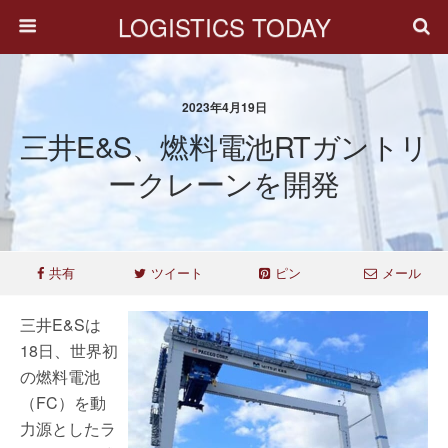
LOGISTICS TODAY
2023年4月19日
三井E&S、燃料電池RTガントリ
ークレーンを開発
共有
ツイート
ピン
メール
三井E&Sは
18日、世界初
の燃料電池
（FC）を動
力源としたラ