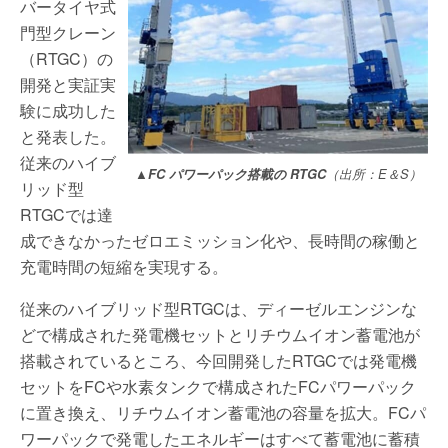
バータイヤ式
門型クレーン
（RTGC）の
開発と実証実
験に成功した
と発表した。
従来のハイブ
▲FC パワーパック搭載の RTGC
（出所：E＆S）
リッド型
RTGCでは達
成できなかったゼロエミッション化や、長時間の稼働と
充電時間の短縮を実現する。
従来のハイブリッド型RTGCは、ディーゼルエンジンな
どで構成された発電機セットとリチウムイオン蓄電池が
搭載されているところ、今回開発したRTGCでは発電機
セットをFCや水素タンクで構成されたFCパワーパック
に置き換え、リチウムイオン蓄電池の容量を拡大。FCパ
ワーパックで発電したエネルギーはすべて蓄電池に蓄積