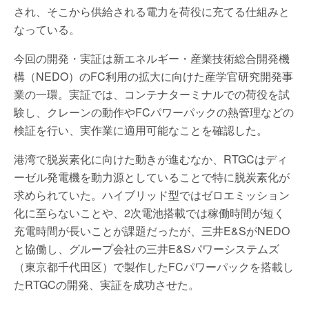
され、そこから供給される電力を荷役に充てる仕組みと
なっている。
今回の開発・実証は新エネルギー・産業技術総合開発機
構（NEDO）のFC利用の拡大に向けた産学官研究開発事
業の一環。実証では、コンテナターミナルでの荷役を試
験し、クレーンの動作やFCパワーパックの熱管理などの
検証を行い、実作業に適用可能なことを確認した。
港湾で脱炭素化に向けた動きが進むなか、RTGCはディ
ーゼル発電機を動力源としていることで特に脱炭素化が
求められていた。ハイブリッド型ではゼロエミッション
化に至らないことや、2次電池搭載では稼働時間が短く
充電時間が長いことが課題だったが、三井E&SがNEDO
と協働し、グループ会社の三井E&Sパワーシステムズ
（東京都千代田区）で製作したFCパワーパックを搭載し
たRTGCの開発、実証を成功させた。