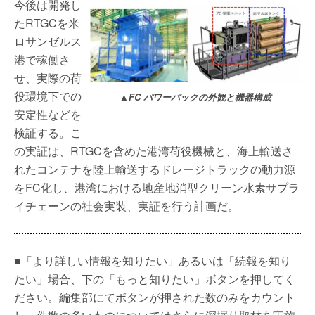
今後は開発し
たRTGCを米
ロサンゼルス
港で稼働さ
せ、実際の荷
役環境下での
▲FC パワーパックの外観と機器構成
安定性などを
検証する。こ
の実証は、RTGCを含めた港湾荷役機械と、海上輸送さ
れたコンテナを陸上輸送するドレージトラックの動力源
をFC化し、港湾における地産地消型クリーン水素サプラ
イチェーンの社会実装、実証を行う計画だ。
■「より詳しい情報を知りたい」あるいは「続報を知り
たい」場合、下の「もっと知りたい」ボタンを押してく
ださい。編集部にてボタンが押された数のみをカウント