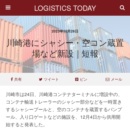
LOGISTICS TODAY
2023年10月26日
川崎港にシャシー・空コン蔵置
場など新設｜短報
共有
ツイート
ピン
メール
川崎市は24日、川崎港コンテナターミナルに増設中の、
コンテナ輸送トレーラーのシャシー部分などを一時置き
するシャシープールと、空のコンテナを蔵置するバンプ
ール、入り口ゲートなどの施設を、12月4日から供用開
始すると発表した。