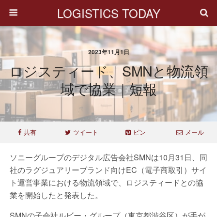
LOGISTICS TODAY
2023年11月1日
ロジスティード、SMNと物流領
域で協業｜短報
共有
ツイート
ピン
メール
ソニーグループのデジタル広告会社SMNは10月31日、同
社のラグジュアリーブランド向けEC（電子商取引）サイ
ト運営事業における物流領域で、ロジスティードとの協
業を開始したと発表した。
SMNの子会社ルビー・グループ（東京都渋谷区）が手が