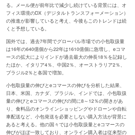
る。メール便が前年比で減少し続けている背景には、オ
フィス環境のDX（デジタルトランスフォーメーション）
の推進が影響していると考え、今後もこのトレンドは続
くと予想している。
国外では、過去7年間でグローバル市場での小包取扱量
は16年の640億個から22年は1610億個に急増し、eコマ
ースの拡大によりインドが過去最大の伸長18％を記録し
たほか、イタリア4％、中国2％、オーストラリア2％、
ブラジル2％と各国で増加。
小包取扱量の伸びとeコマースの伸びを分析した結果、
日本、米国、カナダ、ブラジル、インドでは、小包取扱
量の伸びとeコマースの伸びの間に8～12％の開きがあ
り、食料品のオンラインショッピングやドローンや自転
車配送など、小包発送を必要としない購入方法が背景に
あると考える。他の国々では小包取扱量とeコマースの
伸びがほぼ一致しており、オンライン購入者は従来型の