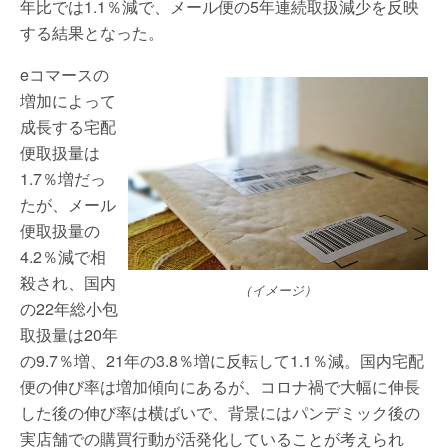
年比では1.1％減で、メール便の5年連続取扱減少を反映
する結果となった。
eコマースの
増加によって
成長する宅配
便取扱量は
1.7％増だっ
たが、メール
便取扱量の
4.2％減で相
殺され、国内
（イメージ）
の22年総小包
取扱量は20年
の9.7％増、21年の3.8％増に反転して1.1％減。国内宅配
便の伸び率は増加傾向にあるが、コロナ禍で大幅に伸長
した後の伸び率は横ばいで、背景にはパンデミック後の
実店舗での購買行動が活発化していることが考えられ