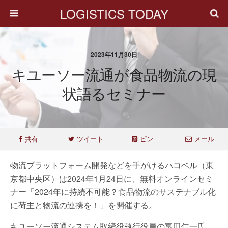
LOGISTICS TODAY
2023年11月30日
キユーソー流通が食品物流の現
状語るセミナー
共有
ツイート
ピン
メール
物流プラットフォーム開発などを手がけるハコベル（東
京都中央区）は2024年1月24日に、無料オンラインセミ
ナー「2024年に持続不可能？食品物流のサステナブル化
に荷主と物流の連携を！」を開催する。
キユーソー流通システム取締役執行役員の富田仁一氏