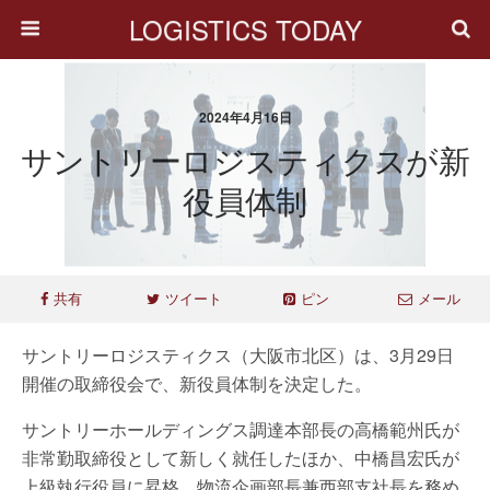
LOGISTICS TODAY
2024年4月16日
サントリーロジスティクスが新
役員体制
共有
ツイート
ピン
メール
サントリーロジスティクス（大阪市北区）は、3月29日
開催の取締役会で、新役員体制を決定した。
サントリーホールディングス調達本部長の高橋範州氏が
非常勤取締役として新しく就任したほか、中橋昌宏氏が
上級執行役員に昇格、物流企画部長兼西部支社長を務め