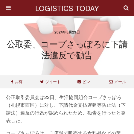
LOGISTICS TODAY
2024年5月23日
公取委、コープさっぽろに下請
法違反で勧告
共有
ツイート
ピン
メール
公正取引委員会は22日、生活協同組合コープさっぽろ
（札幌市西区）に対し、下請代金支払遅延等防止法（下
請法）違反の行為が認められたため、勧告を行ったと発
表した。
コープさっぽろは、自店舗で販売する食料品などの製