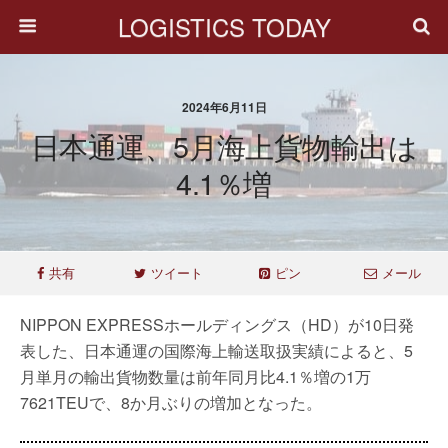
LOGISTICS TODAY
2024年6月11日
日本通運、5月海上貨物輸出は
4.1％増
共有
ツイート
ピン
メール
NIPPON EXPRESSホールディングス（HD）が10日発
表した、日本通運の国際海上輸送取扱実績によると、5
月単月の輸出貨物数量は前年同月比4.1％増の1万
7621TEUで、8か月ぶりの増加となった。