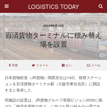
LOGISTICS TODAY
2024年6月14日
百済貨物ターミナルに積み替え
場を設置
共有
ツイート
ピン
メール
日本貨物鉄道（JR貨物）関西支社は14日、積替ステーシ
ョンを百済貨物ターミナル駅（大阪市東住吉区）に開設
すると発表した
同施設の設置は、JR貨物グループ長期ビジョン2030に掲
げた「物流生産性の向上」に向けた取り組みの一環であ