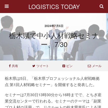
LOGISTICS TODAY
2024年7月5日
栃木県で中小人材戦略セミナ
ー、7/30
共有
ツイート
ピン
メール
栃木県は5日、「栃木県プロフェッショナル人材戦略拠
点 第1回人材戦略セミナー」を開催すると発表した。
セミナーは7月30日13時30分から16時までで、とちぎ産
業交流センターで行われる。セミナーのテーマは「副業
プロ人材の活用」で、リクルートの鈴木愛恵氏による講