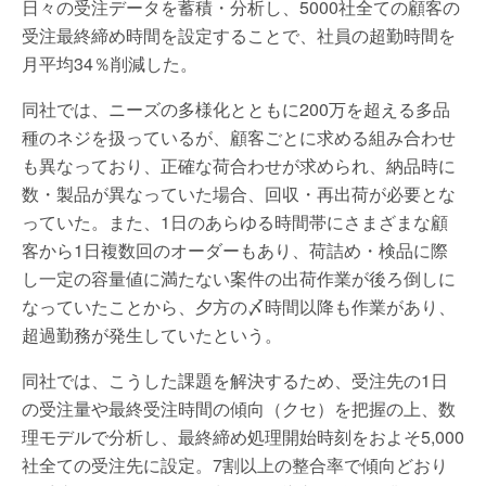
⽇々の受注データを蓄積・分析し、5000社全ての顧客の
受注最終締め時間を設定することで、社員の超勤時間を
⽉平均34％削減した。
同社では、ニーズの多様化とともに200万を超える多品
種のネジを扱っているが、顧客ごとに求める組み合わせ
も異なっており、正確な荷合わせが求められ、納品時に
数・製品が異なっていた場合、回収・再出荷が必要とな
っていた。また、1⽇のあらゆる時間帯にさまざまな顧
客から1日複数回のオーダーもあり、荷詰め・検品に際
し⼀定の容量値に満たない案件の出荷作業が後ろ倒しに
なっていたことから、⼣⽅の〆時間以降も作業があり、
超過勤務が発⽣していたという。
同社では、こうした課題を解決するため、受注先の1⽇
の受注量や最終受注時間の傾向（クセ）を把握の上、数
理モデルで分析し、最終締め処理開始時刻をおよそ5,000
社全ての受注先に設定。7割以上の整合率で傾向どおり