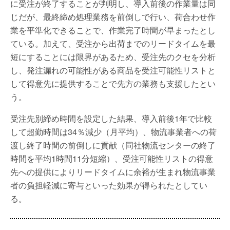
に受注が終了することが判明し、導⼊前後の作業量は同
じだが、最終締め処理業務を前倒しで⾏い、荷合わせ作
業を平準化できることで、作業完了時間が早まったとし
ている。加えて、受注から出荷までのリードタイムを最
短にすることには限界があるため、受注先のクセを分析
し、発注漏れの可能性がある商品を受注可能性リストと
して得意先に提供することで先⽅の業務も⽀援したとい
う。
受注先別締め時間を設定した結果、導⼊前後1年で⽐較
して超勤時間は34％減少（⽉平均）、物流事業者への荷
渡し終了時間の前倒しに貢献（同社物流センターの終了
時間を平均1時間11分短縮）、受注可能性リストの得意
先への提供によりリードタイムに余裕が⽣まれ物流事業
者の負担軽減に寄与といった効果が得られたとしてい
る。