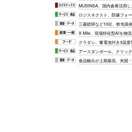
MUSINSA、国内倉庫活用
ロジスネクスト、防爆フォ
三菱総研など10社、軟包装
X Mile、現場特化型AIを
クラダシ、蓄電池付き3温度
アースダンボール、クリッ
食品輸出が上期最高、米国