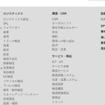
ロジスティクス
環境・CSR
話
ロジスティクス総合
CSR
短
モーダルシフト
3PL
D
フォワーダー
再生可能エネルギー
の
事
倉庫
安全
港湾
燃料
値
トラック輸送
環境への取り組み
新
海運
BCP
高
防災・災害
航空
鉄道
サービス・商品
物流子会社
ICT・IoT
静脈物流
サービス全般
災害物流
ンネ
物流サービス
食品物流
物流情報システム
EC物流
生産・流通システム
メディカル物流
物流資材
アパレル物流
物流機器
都市・館内物流
物流関連商品
スタートアップ･ベンチャー
新商品
利用運送
トラック
貿易・税関