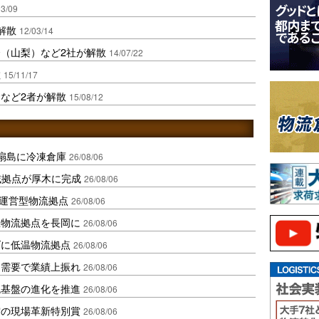
03/09
解散
12/03/14
（山梨）など2社が解散
14/07/22
散
15/11/17
など2者が解散
15/08/12
扇島に冷凍倉庫
26/08/06
域拠点が厚木に完成
26/08/06
運営型物流拠点
26/08/06
温物流拠点を長岡に
26/08/06
ダに低温物流拠点
26/08/06
送需要で業績上振れ
26/08/06
流基盤の進化を推進
26/08/06
賞の現場革新特別賞
26/08/06