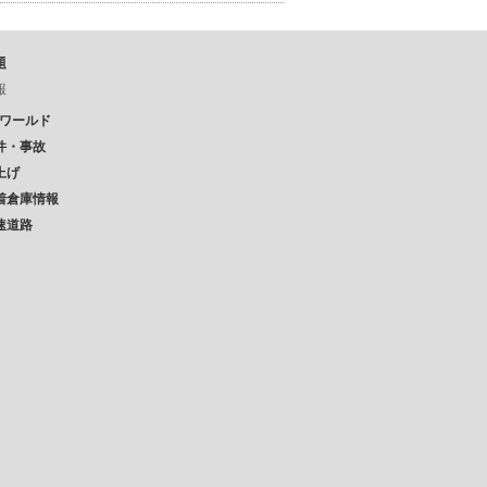
題
報
Pワールド
件・事故
上げ
着倉庫情報
速道路