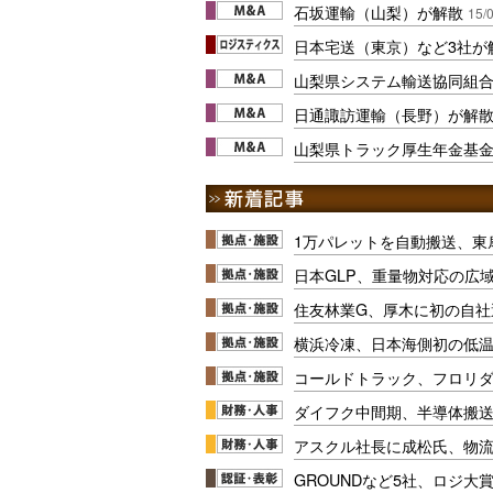
石坂運輸（山梨）が解散
15/
日本宅送（東京）など3社が
山梨県システム輸送協同組合
日通諏訪運輸（長野）が解
山梨県トラック厚生年金基金
1万パレットを自動搬送、東
日本GLP、重量物対応の広
住友林業G、厚木に初の自社
横浜冷凍、日本海側初の低
コールドトラック、フロリ
ダイフク中間期、半導体搬
アスクル社長に成松氏、物
GROUNDなど5社、ロジ大