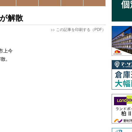
が解散
>>
この記事を印刷する（PDF）
市上今
解散。