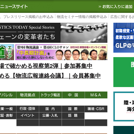
S TODAY｜国内最大の物流ニュースサイト
3PL, SCMなど国内外の最新の物流
、プレスリリース掲載のお申込み
物流セミナー情報の掲載申込み
広告に関する
場で確かめる視察第2弾｜参加募集中
める【物流広報連絡会議】｜会員募集中