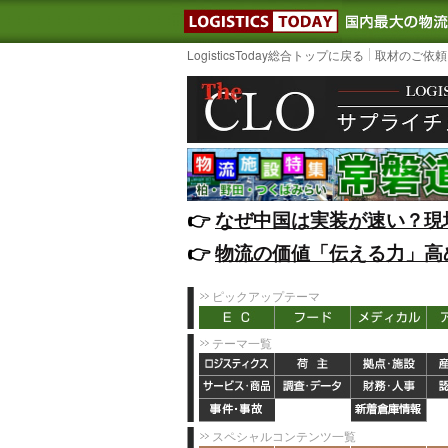
LOGISTIC
LogisticsToday総合トップに戻る
取材のご依頼
👉️
なぜ中国は実装が速い？現
👉️
物流の価値「伝える力」高
ピックアップテーマ
テーマ一覧
スペシャルコンテンツ一覧