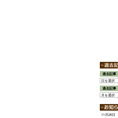
過去記事
過去記事
11月26日