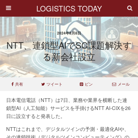
LOGISTICS TODAY
2024年8月8日
NTT、連鎖型AIでSC課題解決す
る新会社設立
共有
ツイート
ピン
メール
日本電信電話（NTT）は7日、業務や業界を横断した連
鎖型AI（人工知能）サービスを手掛けるNTT AI-CIXを26
日に設立すると発表した。
NTTはこれまで、デジタルツインの予測・最適化AIや、
その連鎖技術（デジタルツインコンピューティング）の