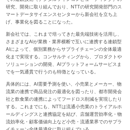
研究、開発に取り組んでおり、NTTの研究開発部門のス
マートデータサイエンスセンターから新会社を立ち上
げ、事業化を図ることになった。
新会社では、これまで培ってきた最先端技術を活用し、
さまざまなAIが業務・業界横断で互いに連携する連鎖型
AIによって、個別業務からサプライチェーンの全体最適
化まで実現する。コンサルティングから、プロダクトや
ソリューションの開発、AIプラットフォームサービスま
でを一気通貫で行うのも特徴となっている。
具体的には、AI需要予測を使い、小売業とメーカー、物
流業の連携で商品発注の最適化を図ったり、都市開発会
社と飲食業の連携によってフードロス削減を実現したり
する。これまでにも、NTTは流通小売業のトライアルホ
ールディングスと連携協定を結び、店舗運営効率化・物
流効率化・顧客価値向上など小売・流通業界でのサプラ
イチェーン全体最適化に取り組んでいる。