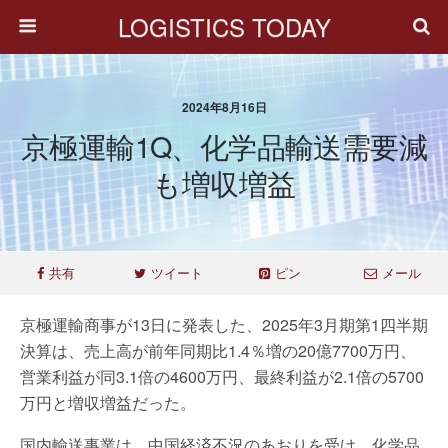
LOGISTICS TODAY
2024年8月16日
京極運輸1Q、化学品輸送需要減
も増収増益
共有
ツイート
ピン
メール
京極運輸商事が13日に発表した、2025年3月期第1四半期
決算は、売上高が前年同期比1.4％増の20億7700万円、
営業利益が同3.1倍の4600万円、最終利益が2.1倍の5700
万円と増収増益だった。
国内輸送事業は、中国経済不況のあおりを受け、化学品