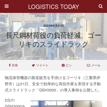
LOGISTICS TODAY
2024年8月21日
長尺鋼材荷役の負荷軽減、ゴー
リキのスライドラック
共有
ツイート
ピン
メール
物流保管機器の製造販売を手掛けるゴーリキ（三重県伊
勢市）は21日、安全で効率的な荷役作業を実現する手動
式スライドラック「GSH3000」の導入事例を公開した。
2台の
GSH3000を