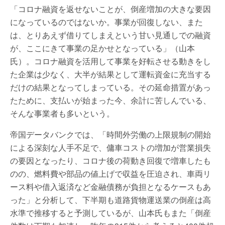
「コロナ融資を返せないことが、倒産増加の大きな要因
になっているのではないか。事業が回復しない、また
は、とりあえず借りてしまえという甘い見通しでの融資
が、ここにきて事業の足かせとなっている」（山本
氏）。コロナ融資を活用して事業を好転させる動きをし
た企業は少なく、大半が結果として運転資金に充当する
だけの結果となってしまっている。その延命措置があっ
たために、支払いが始まった今、余計に苦しんでいる、
そんな事業者も多いという。
帝国データバンクでは、「時間外労働の上限規制の開始
による深刻な人手不足で、傭車コストの増加が営業損失
の要因となったり、コロナ後の荷動き回復で増車したも
のの、燃料費や部品の値上げで収益を圧迫され、車両リ
ース料や借入返済など金融債務が負担となるケースもあ
った」と分析して、下半期も道路貨物運送業の倒産は高
水準で推移すると予測しているが、山本氏もまた「倒産