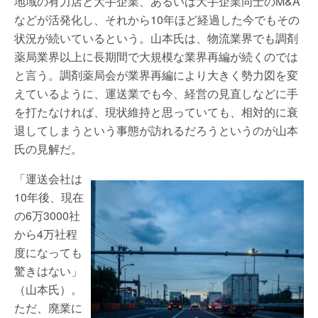
地域の有力店と大手企業、あるいは大手企業同士のM&A
などが活発化し、それから10年ほど経過した今でもその
状況が続いているという。山本氏は、物流業界でも調剤
薬局業界以上に長期間で大規模な業界再編が続くのでは
と言う。調剤薬局会が業界再編により大きく勢力図を変
えているように、運送業でも今、経営の見直しなどに手
を打たなければ、現状維持と思っていても、相対的に衰
退してしまうという事態が訪れるだろうというのが山本
氏の見解だ。
「運送会社は
10年後、現在
の6万3000社
から4万社程
度になっても
驚きはない」
（山本氏）。
ただ、廃業に