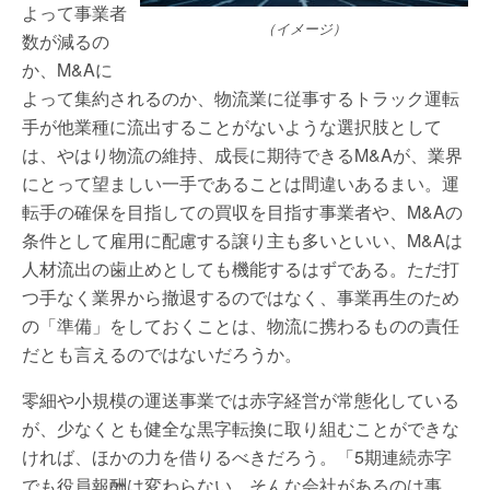
よって事業者
（イメージ）
数が減るの
か、M&Aに
よって集約されるのか、物流業に従事するトラック運転
手が他業種に流出することがないような選択肢として
は、やはり物流の維持、成長に期待できるM&Aが、業界
にとって望ましい一手であることは間違いあるまい。運
転手の確保を目指しての買収を目指す事業者や、M&Aの
条件として雇用に配慮する譲り主も多いといい、M&Aは
人材流出の歯止めとしても機能するはずである。ただ打
つ手なく業界から撤退するのではなく、事業再生のため
の「準備」をしておくことは、物流に携わるものの責任
だとも言えるのではないだろうか。
零細や小規模の運送事業では赤字経営が常態化している
が、少なくとも健全な黒字転換に取り組むことができな
ければ、ほかの力を借りるべきだろう。「5期連続赤字
でも役員報酬は変わらない、そんな会社があるのは事