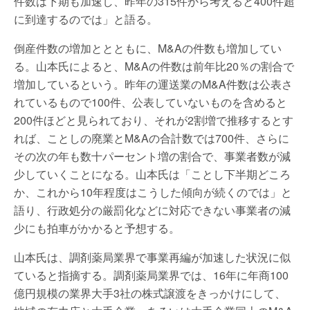
件数は下期も加速し、昨年の315件から考えると400件超
に到達するのでは」と語る。
倒産件数の増加ととともに、M&Aの件数も増加してい
る。山本氏によると、M&Aの件数は前年比20％の割合で
増加しているという。昨年の運送業のM&A件数は公表さ
れているもので100件、公表していないものを含めると
200件ほどと見られており、それが2割増で推移するとす
れば、ことしの廃業とM&Aの合計数では700件、さらに
その次の年も数十パーセント増の割合で、事業者数が減
少していくことになる。山本氏は「ことし下半期どころ
か、これから10年程度はこうした傾向が続くのでは」と
語り、行政処分の厳罰化などに対応できない事業者の減
少にも拍車がかかると予想する。
山本氏は、調剤薬局業界で事業再編が加速した状況に似
ていると指摘する。調剤薬局業界では、16年に年商100
億円規模の業界大手3社の株式譲渡をきっかけにして、