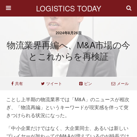
LOGISTICS TODAY
2024年8月26日
物流業界再編へ、M&A市場の今
とこれからを再検証
共有
ツイート
ピン
メール
ことし上半期の物流業界では「M&A」のニュースが相次
ぎ、「物流再編」というキーワードが現実感を伴って突
きつけられる状況になった。
「中小企業だけではなく、大企業同士、あるいは新しい
プレイヤーが加わってのM&Aが増えているのが特長では