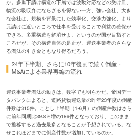
か。多重下請け構造の下層では波動対応などの受け皿、
物流の吸収弁にならざるを得ない一方、強い会社、大き
な会社は、規模を背景にした効率化、交渉力強化、より
元請けに近いところで仕事を受けることで利益の確保が
できる。多重構造を解消せよ、というのが国が目指すと
ころだが、その構造自体の是正が、運送事業者のさらな
る淘汰の引き金ともなり得るだろう。
24年下半期、さらに10年後まで続く倒産・
M&Aによる業界再編の流れ
運送事業者淘汰の動きは、数字でも明らかだ。帝国デー
タバンクによると、道路貨物運送業の昨年23年度の倒産
件数は315件。ことし上半期（1-6月）の倒産件数はさら
に前年同期比39.8％増の186件となっており、このまま
で推移すると過去最多となることが予想されている。な
ぜこれほどまでに倒産件数が増加しているのか。