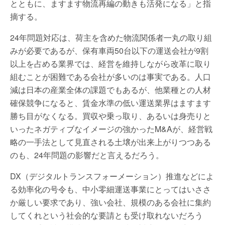
とともに、ますます物流再編の動きも活発になる」と指
摘する。
24年問題対応は、荷主を含めた物流関係者一丸の取り組
みが必要であるが、保有車両50台以下の運送会社が9割
以上を占める業界では、経営を維持しながら改革に取り
組むことが困難である会社が多いのは事実である。人口
減は日本の産業全体の課題でもあるが、他業種との人材
確保競争になると、賃金水準の低い運送業界はますます
勝ち目がなくなる。買収や乗っ取り、あるいは身売りと
いったネガティブなイメージの強かったM&Aが、経営戦
略の一手法として見直される土壌が出来上がりつつある
のも、24年問題の影響だと言えるだろう。
DX（デジタルトランスフォーメーション）推進などによ
る効率化の号令も、中小零細運送事業にとってはいささ
か厳しい要求であり、強い会社、規模のある会社に集約
してくれという社会的な要請とも受け取れないだろう