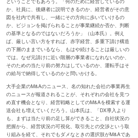
ということでもあろう。「何のために経営しているの
か、社員に、後継者に説明できるのか、経営者がその意
図を社内で共有し、一緒にその方向に歩いていけるの
か、ビジョンを掲げられることが事業継続か否か、判断
の基準となるのではないだろうか」（山本氏）。例え
ば、厳しい言い方をすれば、赤字経営、多重下請け構造
の下層のままでいるなら、もはや続けることは厳しいの
では。なぜ元請けに近い階層の事業者になれないのか、
そのための当たり前の努力はしているのか、運転手はそ
の給与で納得しているのかと問いかける。
大手企業のM&Aのニュース、名の知れた会社の事業再生
のニュースが報道されることが、それぞれの会社を見つ
め直す機会となり、経営戦略としてのM&Aを模索する運
送会社も増えていくだろう。山本氏は、「DX導入より
も、まずは当たり前の足し算ができること、自社状況の
把握から、経営状況の可視化、取引先との交渉という取
り組みを経て、それでもダメなときの選択肢がM&Aであ