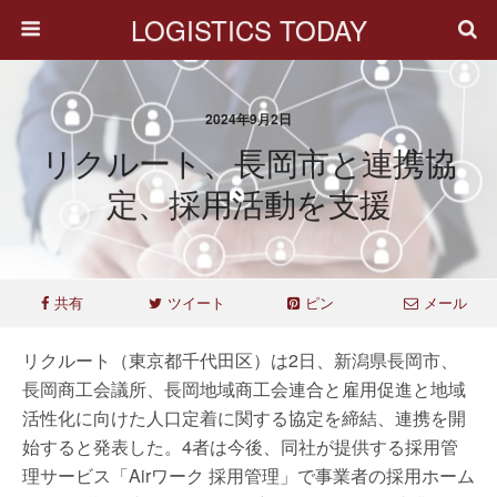
LOGISTICS TODAY
2024年9月2日
リクルート、長岡市と連携協
定、採用活動を支援
共有
ツイート
ピン
メール
リクルート（東京都千代田区）は2日、新潟県長岡市、
長岡商工会議所、長岡地域商工会連合と雇用促進と地域
活性化に向けた人口定着に関する協定を締結、連携を開
始すると発表した。4者は今後、同社が提供する採用管
理サービス「Airワーク 採用管理」で事業者の採用ホーム