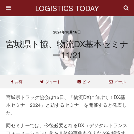
LOGISTICS TODAY
2024年10月16日
宮城県ト協、物流DX基本セミナ
ー11/21
共有
ツイート
ピン
メール
宮城県トラック協会は15日、「物流DXに向けて！DX基
本セミナー2024」と題するセミナーを開催すると発表し
た。
同セミナーでは、今後必要となるDX（デジタルトランス
フォーメーション）化を具体的事例も交えながら解説す