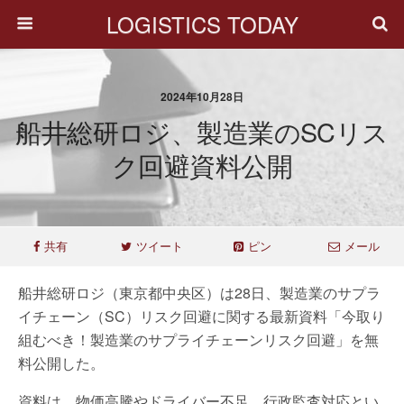
LOGISTICS TODAY
2024年10月28日
船井総研ロジ、製造業のSCリス
ク回避資料公開
共有
ツイート
ピン
メール
船井総研ロジ（東京都中央区）は28日、製造業のサプラ
イチェーン（SC）リスク回避に関する最新資料「今取り
組むべき！製造業のサプライチェーンリスク回避」を無
料公開した。
資料は、物価高騰やドライバー不足、行政監査対応とい