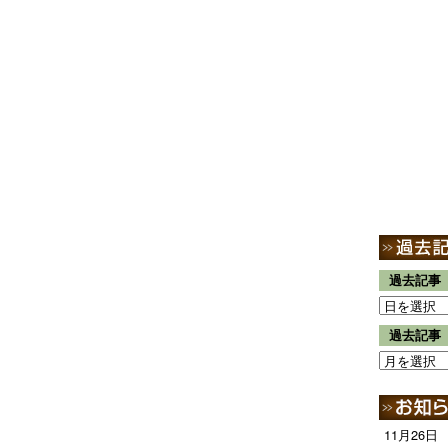
過去記事
過去記事
11月26日