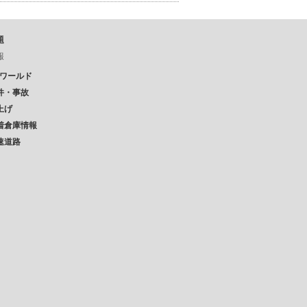
題
報
Pワールド
件・事故
上げ
着倉庫情報
速道路