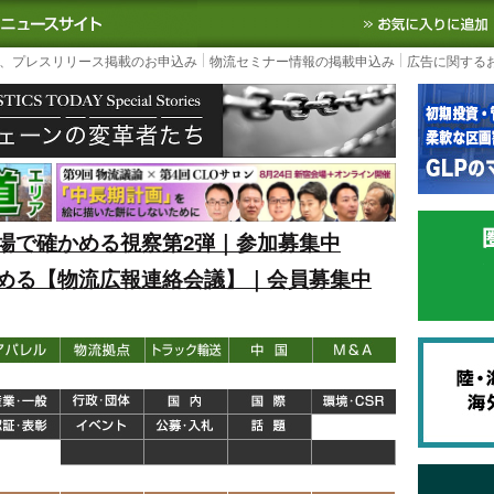
S TODAY｜国内最大の物流ニュースサイト
3PL, SCMなど国内外の最新の物流
、プレスリリース掲載のお申込み
物流セミナー情報の掲載申込み
広告に関する
場で確かめる視察第2弾｜参加募集中
める【物流広報連絡会議】｜会員募集中