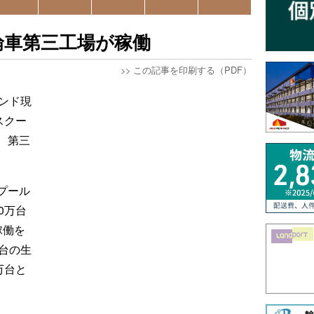
輪車第三工場が稼働
>>
この記事を印刷する（PDF）
ンド現
スクー
、第三
プール
0万台
稼働を
台の生
万台と