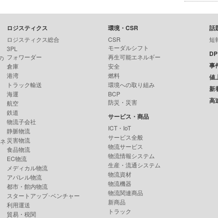
ロジスティクス
環境・CSR
話
ロジスティクス総合
CSR
短
モーダルシフト
3PL
D
フォワーダー
再生可能エネルギー
の
事
倉庫
安全
港湾
燃料
値
トラック輸送
環境への取り組み
新
海運
BCP
高
防災・災害
航空
鉄道
サービス・商品
物流子会社
ICT・IoT
静脈物流
サービス全般
災害物流
ンネ
物流サービス
食品物流
物流情報システム
EC物流
生産・流通システム
メディカル物流
物流資材
アパレル物流
物流機器
都市・館内物流
物流関連商品
スタートアップ･ベンチャー
新商品
利用運送
トラック
貿易・税関