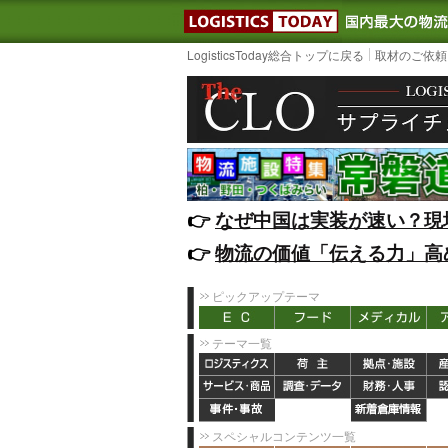
LOGISTIC
LogisticsToday総合トップに戻る
取材のご依頼
👉️
なぜ中国は実装が速い？現
👉️
物流の価値「伝える力」高
ピックアップテーマ
テーマ一覧
スペシャルコンテンツ一覧