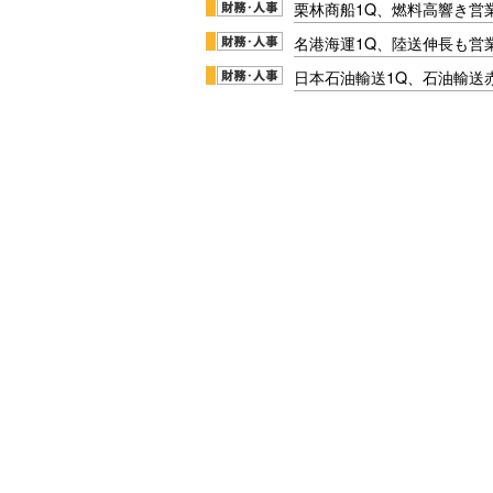
栗林商船1Q、燃料高響き営
名港海運1Q、陸送伸長も営業
日本石油輸送1Q、石油輸送