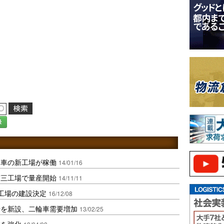
録
輪車の新工場が稼働
14/01/16
第三工場で量産開始
14/11/11
工場の建設決定
16/12/08
場を新設、二輪車需要増加
13/02/25
業を強化