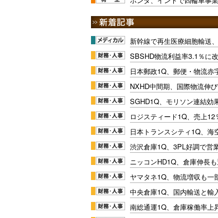
新幹線で再生医療細胞輸送
SBSHD物流利益率3.1％
日本郵政1Q、郵便・物流赤
NXHD中間期、国際物流伸び
SGHD1Q、モリソン連結効
ロジスティード1Q、売上1
日本トランスシティ1Q、海
渋沢倉庫1Q、3PL好調で営
ニッコンHD1Q、倉庫伸長
ヤマタネ1Q、物流増収も一
中央倉庫1Q、国内輸送と輸
南総通運1Q、倉庫稼働率上